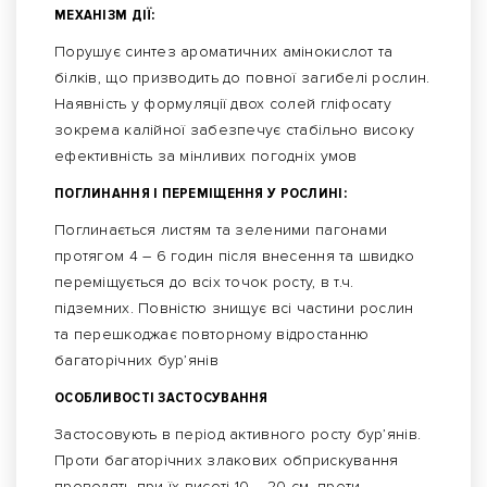
МЕХАНІЗМ ДІЇ:
Порушує синтез ароматичних амінокислот та
білків, що призводить до повної загибелі рослин.
Наявність у формуляції двох солей гліфосату
зокрема калійної забезпечує стабільно високу
ефективність за мінливих погодніх умов
ПОГЛИНАННЯ І ПЕРЕМІЩЕННЯ У РОСЛИНІ:
Поглинається листям та зеленими пагонами
протягом 4 – 6 годин після внесення та швидко
переміщується до всіх точок росту, в т.ч.
підземних. Повністю знищує всі частини рослин
та перешкоджає повторному відростанню
багаторічних бур’янів
ОСОБЛИВОСТІ ЗАСТОСУВАННЯ
Застосовують в період активного росту бур’янів.
Проти багаторічних злакових обприскування
проводять при їх висоті 10 – 20 см, проти