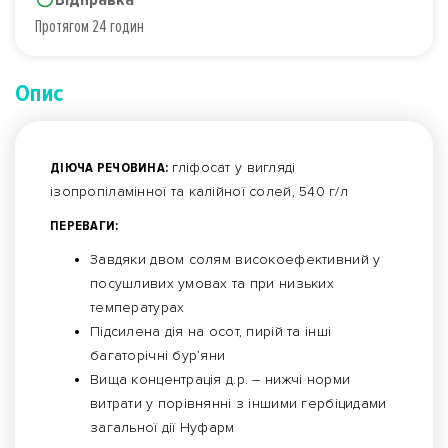
Протягом 24 годин
Опис
ДІЮЧА РЕЧОВИНА:
гліфосат у вигляді
ізопропіламінної та калійної солей, 540 г/л
ПЕРЕВАГИ:
Завдяки двом солям високоефективний у
посушливих умовах та при низьких
температурах
Підсилена дія на осот, пирій та інші
багаторічні бур’яни
Вища концентрація д.р. – нижчі норми
витрати у порівнянні з іншими гербіцидами
загальної дії Нуфарм