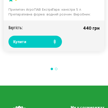
Прилипач АгроПАВ ЕкстраТара: каністра 5 л.
Препаративна форма: водний розчин. Виробник:
компанія "Аг..
Вартiсть:
440 грн
Купити
Ми у соцмережах