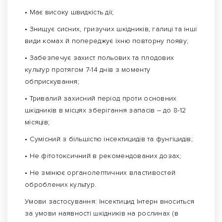
• Має високу швидкість дії;
• Знищує сисних, гризучих шкідників, галиці та інші
види комах й попереджує їхню повторну появу;
• Забезпечує захист польових та плодових
культур протягом 7-14 днів з моменту
обприскування;
• Тривалий захисний період проти основних
шкідників в місцях зберігання запасів – до 8-12
місяців;
• Сумісний з більшістю інсектицидів та фунгіцидів;
• Не фітотоксичний в рекомендованих дозах;
• Не змінює органолептичних властивостей
оброблених культур.
Умови застосування: Інсектицид Інтерн вноситься
за умови наявності шкідників на рослинах (в