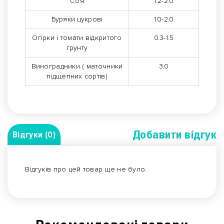
Соя
1.2-2.0
Буряки цукрові
1.0-2.0
Огірки і томати відкритого
0.3-1.5
грунту
Виноградники ( маточники
3.0
підщепних сортів)
Добавити вiдгук
Відгуки (0)
Відгуків про цей товар ще не було.