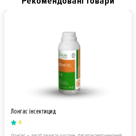
Рекомендованi товари
Лонгас інсектицид
0
Лонгас – засіб захисту рослин, багатокомпонентний