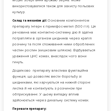
місцях зберігання врожаю зерна. Може
використовуватися також для захисту польових
культур.
Склад та механізм дії:
Основним компонентом
препарату Інтерн є піриміфос-метил (500 г/л). Ця
речовина має контактно-системну дію й здатна
потрапляти в організм шкідників через краплі
розчину та після споживання ними оброблених
частин рослин (кишковим шляхом). Відбувається
ураження ЦНС комах, внаслідок чого вони
гинуть.
Додатково препарату властива фумігаційна
функція, що дозволяє вести боротьбу зі
шкідниками, які харчуються на нижній стороні
листка й не контактують з розчином при
обприскуванні. У цьому випадку вплив
здійснюється через дихальну систему комах.
Переваги препарату: