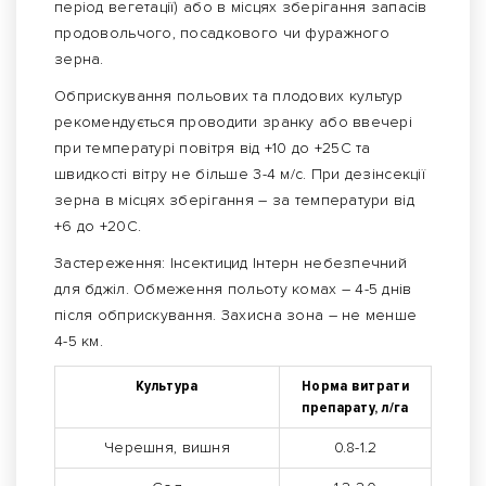
період вегетації) або в місцях зберігання запасів
продовольчого, посадкового чи фуражного
зерна.
Обприскування польових та плодових культур
рекомендується проводити зранку або ввечері
при температурі повітря від +10 до +25С та
швидкості вітру не більше 3-4 м/с. При дезінсекції
зерна в місцях зберігання – за температури від
+6 до +20С.
Застереження: Інсектицид Інтерн небезпечний
для бджіл. Обмеження польоту комах – 4-5 днів
після обприскування. Захисна зона – не менше
4-5 км.
Культура
Норма витрати
препарату, л/га
Черешня, вишня
0.8-1.2