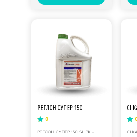
РЕГЛОН СУПЕР 150
СІ К
0
РЕГЛОН СУПЕР 150 SL РК –
СІ К