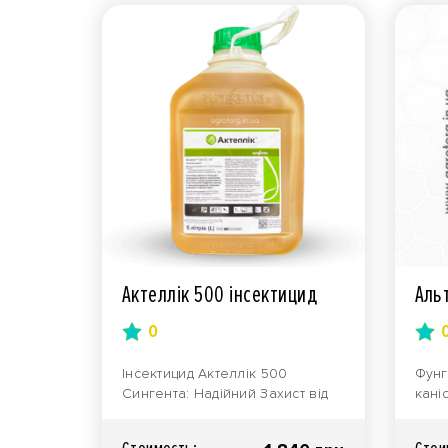
Актеллік 500 інсектицид
Аль
0
Інсектицид Актеллік 500
Фунг
Сингента: Надійний Захист від
кані
ШкідниківАктеллік 500 ЕС, к. е. –
форм
це високоефе..
емул