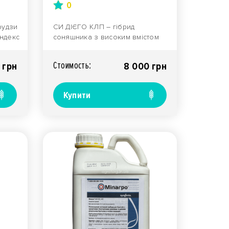
0
рудзи
СИ ДІЄГО КЛП – гібрид
індекс
соняшника з високим вмістом
ямку
олеїнових кислот у сім’янці,
належить до сере..
Стоимость:
 грн
8 000 грн
Купити