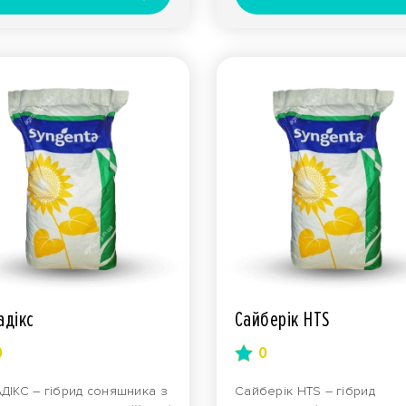
адікс
Сайберік HTS
0
0
АДІКС – гібрид соняшника з
Сайберік HTS – гібрид