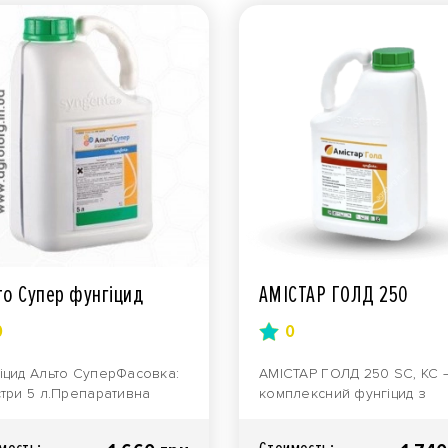
то Супер фунгіцид
АМІСТАР ГОЛД 250
0
0
іцид Альто СуперФасовка:
АМІСТАР ГОЛД 250 SC, KC 
стри 5 л.Препаративна
комплексний фунгіцид з
а: концентрат
високим рівнем ефективнос
ьсії.Виробник: компанія..
широким спектром дії..