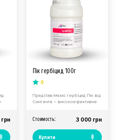
Пік гербіцид 100г
0
ид
Представляємо гербіцид Пік від
о
Сингента – високоефективне
рішення для комплексного
захисту ваших пос..
Стоимость:
 грн
3 000 грн
Купити