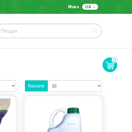
Мова
UA
0
Показати: