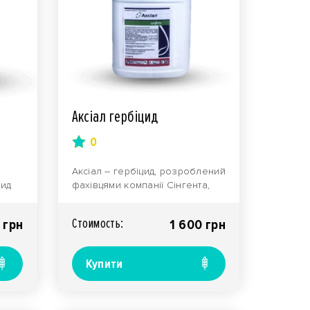
Аксіал гербіцид
0
Аксіал – гербіцид, розроблений
рид
фахівцями компанії Сінгента,
210 з
для захисту найширшої
н..
номенклатури ..
Стоимость:
 грн
1 600 грн
Купити