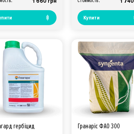
мость:
Стоимость:
1 660 грн
1 740
упити
Купити
агард гербіцид
Гранаріс ФАО 300