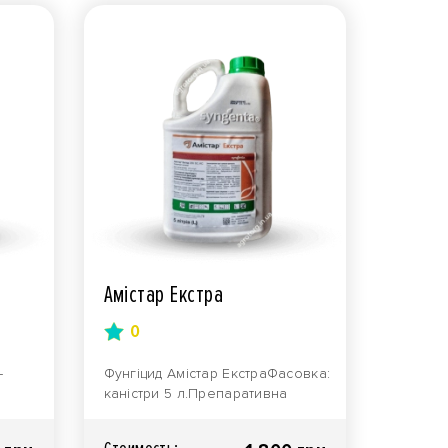
Амістар Екстра
0
–
Фунгіцид Амістар ЕкстраФасовка:
каністри 5 л.Препаративна
ті та
форма: концентрат суспензії.
Виробник: ком..