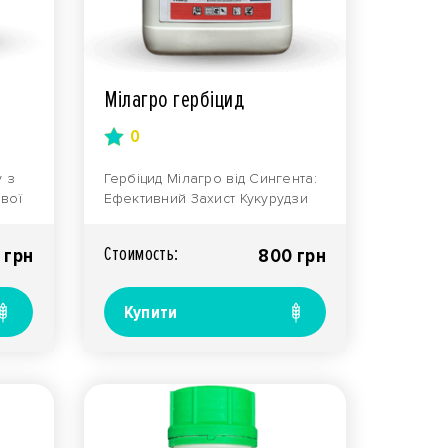
Мілагро гербіцид
0
у з
Гербіцид Мілагро від Сингента:
вої
Ефективний Захист Кукурудзи
від Злакових Бур'янівМілагро
..
040 SC, к.с...
Стоимость:
 грн
800 грн
Купити