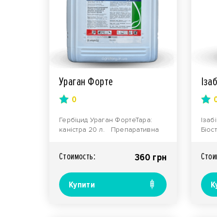
Ураган Форте
Іза
0
Гербіцид Ураган ФортеТара:
Ізаб
каністра 20 л. Препаративна
Біос
форма: висококонцентрований
Синг
водни..
вашо
Стоимость:
Стои
360 грн
Купити
К