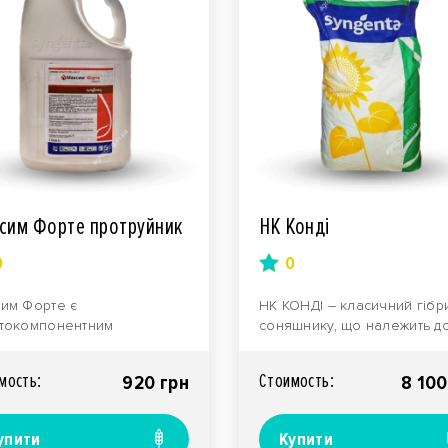
сим Форте протруйник
НК Конді
0
0
им Форте є
НК КОНДІ – класичний гібр
токомпонентним
соняшнику, що належить д
аратом для комплексного
групи гібридів середньої
сту агрокультур. Фунгіцид,
стиглості з інтенсивн..
мость:
Стоимость:
920 грн
8 100
ико..
упити
Купити