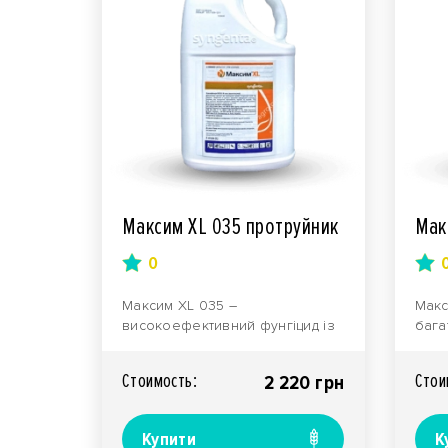
Максим XL 035 протруйник
Мак
0
Максим XL 035 –
Макс
високоефективний фунгіцид із
бага
функцією протруйника.
преп
Належить до засобів захисту
захи
Стоимость:
Стои
2 220 грн
росли..
що в
Купити
К