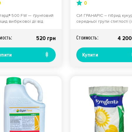
0
0
гард® 500 FW — ґрунтовий
СИ ГРАНАРІС – гібрид куку
цид вибіркової дії від
середньої групи стиглості (
анії Syngenta, призначений
ФАО 300), зернового напр
ефективн..
викори..
мость:
Стоимость:
520 грн
4 200
упити
Купити