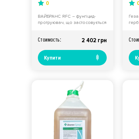
0
ВАЙБРАНС RFC – фунгіцид-
Геза
протруювач, що застосовується
гербі
для захисту
комп
сільськогосподарських ро..
для 
Стоимость:
Стои
2 402 грн
Купити
К