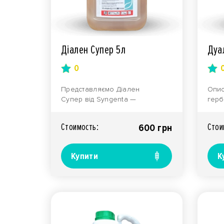
Діален Супер 5л
Дуа
0
Представляємо Діален
Опис
Супер від Syngenta —
герб
високоефективний гербіцид,
ефек
розроблений для компл..
широ
Стоимость:
Стои
600 грн
Купити
К