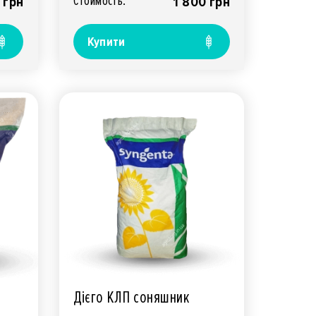
Стоимость:
 грн
1 800 грн
Купити
Дієго КЛП соняшник