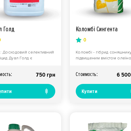
л Голд
Коломбі Сингента
0
0
: Досходовий селективний
Коломбі - гібрид соняшник
іцид Дуал Голд є
підвищеним вмістом олеїно
тивним засобом проти
кислоти в маслі.
кого спектра однорічн..
Середньоранньої групи сти
мость:
Стоимость:
750 грн
6 500
упити
Купити