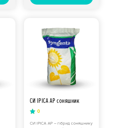
СИ ІРІСА АР соняшник
0
СИ ІРІСА АР – гібрид соняшнику