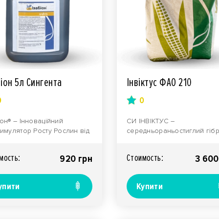
біон 5л Сингента
Інвіктус ФАО 210
0
0
іон® – Інноваційний
СИ ІНВІКТУС –
тимулятор Росту Рослин від
середньораньостиглий гіб
ентаРозкрийте потенціал
кукурудзи з індексом ФАО 
го врожаю з&n..
по-справжньому універсаль
мость:
Стоимость:
920 грн
3 600
упити
Купити