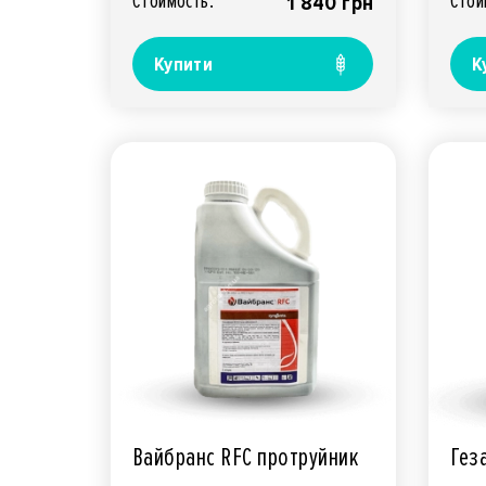
Стоимость:
Стои
1 840 грн
Купити
К
Вайбранс RFC протруйник
Гез