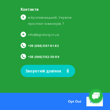
Контакти
м.Кропивницький, Україна
проспект Інженерів 7
info@agrotorg.in.ua
+38 (068) 887-81-83
+38 (066) 582-38-89
Зворотнiй дзвiнок
Opt Out
Agree