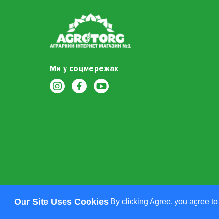
Ми у соцмережах
Our Site Uses Cookies
By clicking Agree, you agree to
© AGROTORG.IN.UA, 2014 - 2026. Всі права захище