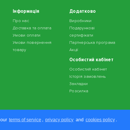
Інформація
Додатково
Про нас
Виробники
Доставка та оплата
Подарункові
Умови оплати
сертифікати
Умови повернення
Партнерська програма
товару
Акції
Особистий кабінет
Особистий кабінет
Історія замовлень
Закладки
Розсилка
 our
terms of service
,
privacy policy
and
cookies policy
.
но.