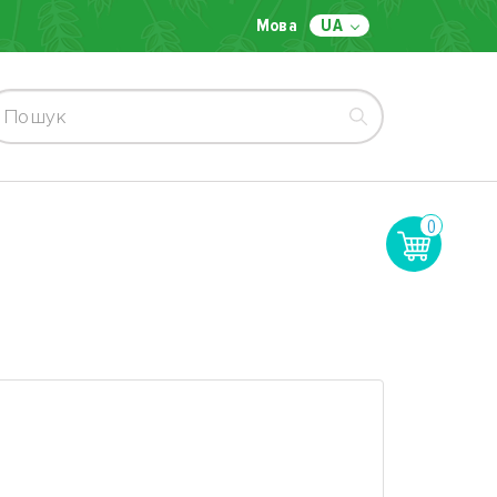
Мова
UA
0