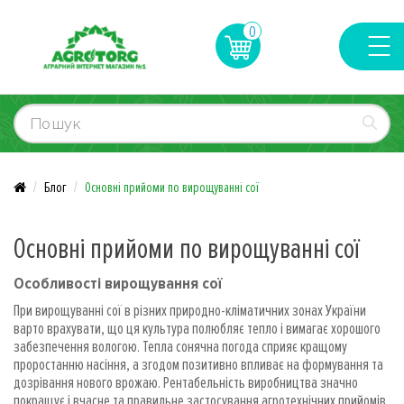
0
Блог
Основні прийоми по вирощуванні сої
Основні прийоми по вирощуванні сої
Особливості вирощування сої
При вирощуванні сої в різних природно-кліматичних зонах України
варто врахувати, що ця культура полюбляє тепло і вимагає хорошого
забезпечення вологою. Тепла сонячна погода сприяє кращому
проростанню насіння, а згодом позитивно впливає на формування та
дозрівання нового врожаю. Рентабельність виробництва значно
покращує і вчасне та правильне застосування агротехнічних прийомів.