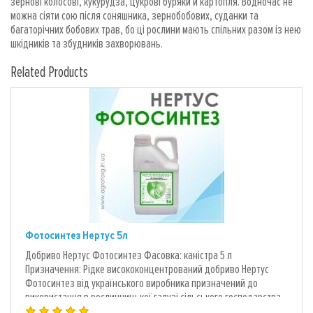
зернові колосові, кукурудза, цукрові буряки й картопля. Водночас не
можна сіяти сою після соняшника, зернобобових, суданки та
багаторічних бобових трав, бо ці рослини мають спільних разом із нею
шкідників та збудників захворювань.
Related Products
Фотосинтез Нертус 5л
Добриво Нертус Фотосинтез Фасовка: каністра 5 л
Призначення: Рідке висококонцентрований добриво Нертус
Фотосинтез від українського виробника призначений до
використання в рослинницької галузі сільського господарства
для позакореневого підживлення культур. Відмінно підходить