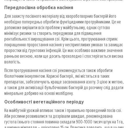
Передпосівна обробка насіння
Для захисту посівного матеріалу від хвороботворних бактерій його
необхідно попередньо обробити фунгіцидними протруйниками. Це не
допоможе вирішити всіх проблем у майбутньому, однак суттєво
мінімізує ризики та створить передумови для підвищення
рентабельності вирощування сої. Крім цього, протруювання сприяє
покращенню проростання насіння у несприятливих умовах та захищає
проростки від ґрунтових інфекцій. Це має особливо важливе значення
ранньою весною, коли ще досить прохолодно і спостерігається висока
вологість.
Після протруювання насіння сої рекомендується також обробити
біологічним інокулянтом. Корисні бактерії, які містяться в таких
препаратах, забезпечують краще засвоювання азоту. З цією ж метою,
а також для активізації бульбочкових бактерій до розчину слід додати
мінеральне добриво на основі молібдену.
Особливості вегетаційного періоду
На майбутній урожай впливає також і правильно проведений посів сої.
Аби рослини розвивалися та дозрівали швидше, рекомендована
густота їхнього стояння повинна складати 900-1000 тисяч штук на 1 га,
а ширина міжряддя – орієнтовно 15 см. Практика доводить, що в цьому