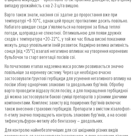
випадку урожайність є на 2-3 ц/га вищою.
Варто також знати, насіння сої здатне до проростання вже при
температурі +8-10°C, однак цей процес протікатиме досить повільно.
Набагато швидше сходи з'являються на поверхні за більш теплої
погоди, щоправда не спекотної. Оптимальною для появи дружніх
сходів є температура +20-22°C, у той же час більш високі показники
можуть дещо уповільнити їхній розвиток. Надмірно велика активність
сонця (від +35°С) взагалі негативно впливає на утворення кореневих
бульбочок та старт вегетації посівів сої.
На початкових етапах надземна маса рослин розвивається значно
повільніше за кореневу систему. Через це необхідно вчасно
застосовувати ґрунтові гербіциди для усунення негативного впливу на
посіви збоку однорічних злакових та дводольних бур'янів. Обробку
варто проводити відразу після посіву, а для покращення гербіцидної
дії можна застосовувати бакові суміші препаратів з різними діючими
компонентами. Комплекс захисту від поширених бур'янів включає
також внесення страхових гербіцидів. Препарати з вмістом хізалофоп-
п-етилу значно покращують контроль злакових бур'янів, а на основі
тифенсульфурон-метилу або бентазону – дводольних.
Для контролю найнебезпечніших для сої шкідників різних видів
рекомендується застосовувати інсектициди, в яких основним діючим