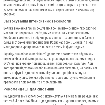
компонентом або одним із них є лямбда-цигалотрин. У разі загрози
ураження посівів павутинним кліщем, варто виконати акарицидну
обробку.
Застосування інтенсивних технологій
Велике значення при вирощування сої за інтенсивною технологією
має живлення рослин необхідними макро- та мікроелементами.
Необхідні комплексні добрива рекомендується додавати в бакову
суміш зі страховими гербіцидами. Водночас борні, цинкові та інші
монодобрива краще всього вносити разом із фунгіцидами.
Фунгіцидна обробка посівів сої дозволяє протистояти збудникам
великої кількості захворювань, які резервуються в окремих видах
бур'янів, поширених при вирощуванні попередньої культури. Аби
застерегти від ураження або вчасно почати лікування, на посіви сої
вносять фунгіциди, які мають лікувально-профілактичну та
викорінюючу дію. Велику ефективність демонструють комбіновані
препарати з тріазолами та стробілуринами.
Рекомендації для сівозміни
На одному й тому ж полі сою рекомендується висівати не раніше, ніж
через 3-4 роки. Найбільш підходящими культурами-попередниками є