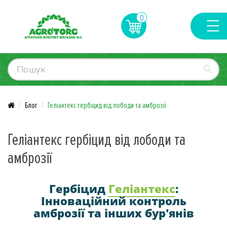
0
Блог
Геліантекс гербіцид від лободи та амброзії
Геліантекс гербіцид від лободи та
амброзії
Гербіцид
Геліантекс
:
Інноваційний контроль
амброзії та інших бур'янів