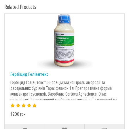
Related Products
Гербіцид Геліантекс
Гербіцид Геліантекс™ Інноваційний контроль амброзії та
дводольних бур'янів Тара: флакон 1 л. Препаративна форма:
концентрат суспензії. Виробник: Corteva Agriscience. Опис
препарату: Післясходовий гербіцид системної дії, створений на
основі молекули Arylex™ Аctiv. Це унікальне рішення для
соняшнику, що дозволяє контролювати широкий спектр
1 200 грн
бур'янів незалежно від технології вирощування (Класична,
СУМО/Express, Clearfield). Склад та механізм дії: Діюча речовина:
галауксифен-метил, 68,5 г/л. Належить до нового класу