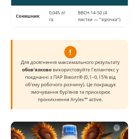
0,045 л/
BBCH 14-50 (4
Дво
Соняшник
га
листки — "зірочка")
(ам
!
Для досягнення максимального результату
обов'язково
використовуйте Геліантекс у
поєднанні з ПАР Віволт® (0,1–0,15% від
об'єму робочого розчину). Це покращує
змочування бур'янів та прискорює
проникнення Arylex™ active.