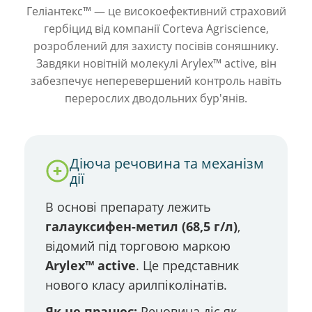
Геліантекс™ — це високоефективний страховий
гербіцид від компанії Corteva Agriscience,
розроблений для захисту посівів соняшнику.
Завдяки новітній молекулі Arylex™ active, він
забезпечує неперевершений контроль навіть
перерослих дводольних бур'янів.
Діюча речовина та механізм
дії
В основі препарату лежить
галауксифен-метил (68,5 г/л)
,
відомий під торговою маркою
Arylex™ active
. Це представник
нового класу арилпіколінатів.
Як це працює:
Речовина діє як