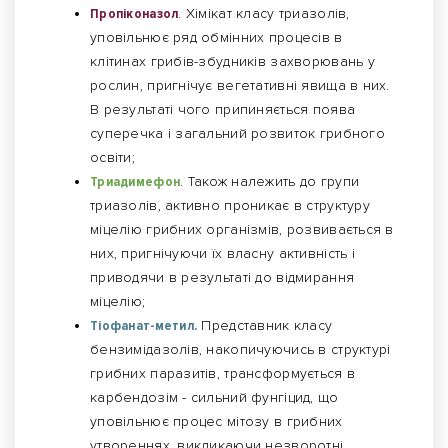
Пропіконазол
. Хімікат класу триазолів,
уповільнює ряд обмінних процесів в
клітинах грибів-збудників захворювань у
рослин, пригнічує вегетативні явища в них.
В результаті чого припиняється поява
суперечка і загальний розвиток грибного
освіти;
Триадимефон
. Також належить до групи
триазолів, активно проникає в структуру
міцелію грибних організмів, розвивається в
них, пригнічуючи їх власну активність і
приводячи в результаті до відмирання
міцелію;
Тіофанат-метил.
Представник класу
бензимідазолів, накопичуючись в структурі
грибних паразитів, трансформується в
карбендозім - сильний фунгіцид, що
уповільнює процес мітозу в грибних
утвореннях, викликаючи незворотні