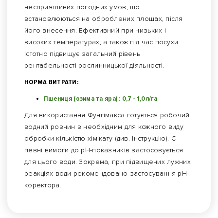
несприятливих погодних умов, що
встановлюються на оброблених площах, після
його внесення. Ефективний при низьких і
високих температурах, а також під час посухи.
Істотно підвищує загальний рівень
рентабельності рослинницької діяльності.
НОРМА ВИТРАТИ:
Пшениця (озима та яра) : 0,7 - 1,0л/га
Для використання Фунгімакса готується робочий
водний розчин з необхідним для кожного виду
обробки кількістю хімікату (див. Інструкцію). Є
певні вимоги до рН-показників застосовується
для цього води. Зокрема, при підвищених лужних
реакціях води рекомендовано застосування рН-
коректора.