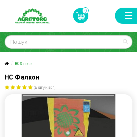
0
НС Фалкон
НС Фалкон
(Відгуків: 1)