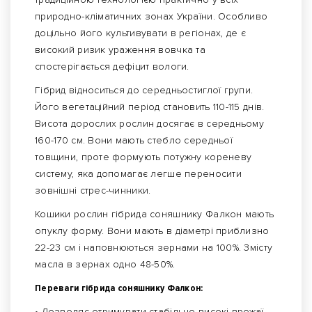
природно-кліматичних зонах України. Особливо
доцільно його культивувати в регіонах, де є
високий ризик ураження вовчка та
спостерігається дефіцит вологи.
Гібрид відноситься до середньостиглої групи.
Його вегетаційний період становить 110-115 днів.
Висота дорослих рослин досягає в середньому
160-170 см. Вони мають стебло середньої
товщини, проте формують потужну кореневу
систему, яка допомагає легше переносити
зовнішні стрес-чинники.
Кошики рослин гібрида соняшнику Фалкон мають
опуклу форму. Вони мають в діаметрі приблизно
22-23 см і наповнюються зернами на 100%. Змісту
масла в зернах одно 48-50%.
Переваги гібрида соняшнику Фалкон:
• Дозволяє отримувати стабільно високі врожаї