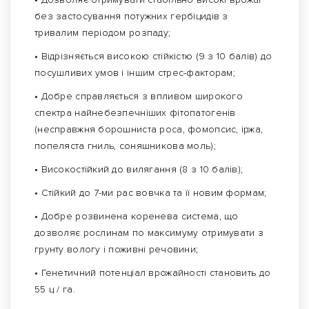
без застосування потужних гербіцидів з
тривалим періодом розпаду;
• Відрізняється високою стійкістю (9 з 10 балів) до
посушливих умов і іншим стрес-факторам;
• Добре справляється з впливом широкого
спектра найнебезпечніших фітопатогенів
(несправжня борошниста роса, фомопсис, іржа,
попеляста гниль, соняшникова моль);
• Високостійкий до вилягання (8 з 10 балів);
• Стійкий до 7-ми рас вовчка та її новим формам;
• Добре розвинена коренева система, що
дозволяє рослинам по максимуму отримувати з
грунту вологу і поживні речовини;
• Генетичний потенціал врожайності становить до
55 ц / га.