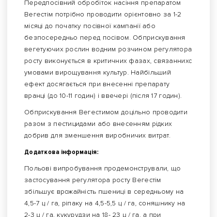
Передпосівний обробіток насіння препаратом
Вегестім потрібно проводити орієнтовно за 1-2
місяці до початку посівної кампанії або
безпосередньо перед посівом. Обприскування
вегетуючих рослин водним розчином регулятора
росту виконується в критичних фазах, связаннихс
умовами вирощування культур. Найбільший
ефект досягається при внесенні препарату
вранці (до 10-11 годин) і ввечері (після 17 годин).
Обприскування Вегестимом доцільно проводити
разом з пестицидами або внесенням рідких
добрив для зменшення виробничих витрат.
Додаткова інформація:
Польові випробування продемонстрували, що
застосування регулятора росту Вегестім
збільшує врожайність пшениці в середньому на
4,5-7 ц / га, ріпаку на 4,5-5,5 ц / га, соняшнику на
2-3 ц / га, кукурудзи на 18- 23 ц / га, а при