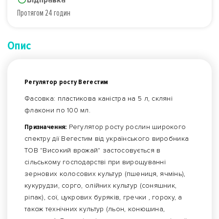
Протягом 24 годин
Опис
Регулятор росту Вегестим
Фасовка: пластикова каністра на 5 л, скляні
флакони по 100 мл.
Призначення:
Регулятор росту рослин широкого
спектру дії Вегестим від українського виробника
ТОВ "Високий врожай" застосовується в
сільському господарстві при вирощуванні
зернових колосових культур (пшениця, ячмінь),
кукурудзи, сорго, олійних культур (соняшник,
ріпак), сої, цукрових буряків, гречки , гороху, а
також технічних культур (льон, конюшина,