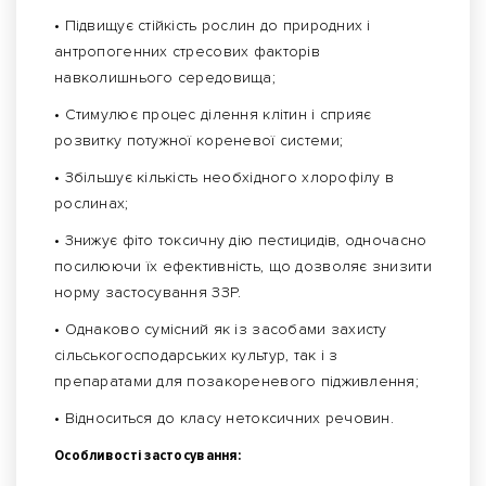
• Підвищує стійкість рослин до природних і
антропогенних стресових факторів
навколишнього середовища;
• Стимулює процес ділення клітин і сприяє
розвитку потужної кореневої системи;
• Збільшує кількість необхідного хлорофілу в
рослинах;
• Знижує фіто токсичну дію пестицидів, одночасно
посилюючи їх ефективність, що дозволяє знизити
норму застосування ЗЗР.
• Однаково сумісний як із засобами захисту
сільськогосподарських культур, так і з
препаратами для позакореневого підживлення;
• Відноситься до класу нетоксичних речовин.
Особливості застосування: