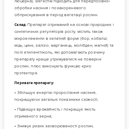
люцерна). Вегестім підходить для передпосівної
обробки насіння і позакореневого
обприскування в період вегетації рослин.
Склад:
Препарат отриманий на основі природних і
синтетичних регуляторів росту, містить також
мікроелементи в хелатній формі (бор, кобальт,
мідь, цинк, залізо, марганець, молібден, магній) та
полі етиленгліколь, які допомагають розчину
препарату краще утримуватися на поверхні
рослин, плюс виконують функцію крио
протектора.
Переваги препарату:
• Збільшує енергію проростання насіння,
покращуючи загальні показники схожості;
• Підвищує врожайність і покращує якість
отриманого зерна;
• Знижує ризик захворюваності рослин;