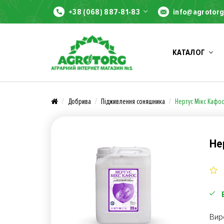
+38 (068) 887-81-83
info@agrotorg
КАТАЛОГ
Добрива
Підживлення соняшника
Нертус Мікс Кафос
Не
Вир