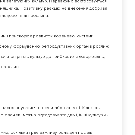
я вегетуючих культур. Переважно застосовується
 соняшника. Позитивну реакцію на внесення добрива
плодово-ягідні рослини.
лин і прискорює розвиток кореневої системи;
кісному формуванню репродуктивних органів рослин;
ючи опірність культур до грибкових захворювань;
т рослин;
;
застосовуватися восени або навесні. Кількість
 овочеві можна підгодовувати двічі, інші культури -
х, оскільки грає важливу роль для посівів,