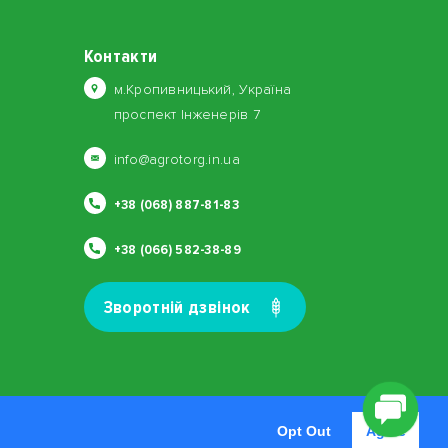
Контакти
м.Кропивницький, Україна
проспект Інженерів 7
info@agrotorg.in.ua
+38 (068) 887-81-83
+38 (066) 582-38-89
Зворотнiй дзвiнок
Opt Out
Agree