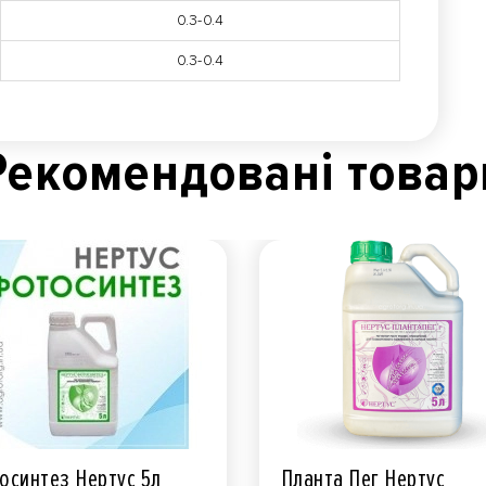
0.3-0.4
0.3-0.4
Рекомендованi товар
осинтез Нертус 5л
Планта Пег Нертус