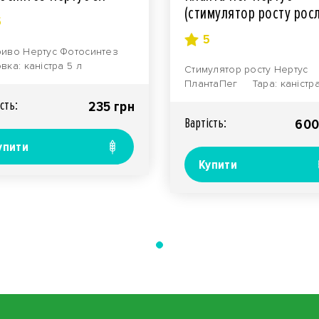
(стимулятор росту рос
5
5
иво Нертус Фотосинтез
вка: каністра 5 л
Стимулятор росту Нертус
начення: Рідке
ПлантаПег Тара: каністра 
коконцентрований добриво
5 л. О..
сть:
235 грн
Вартiсть:
600
упити
Купити