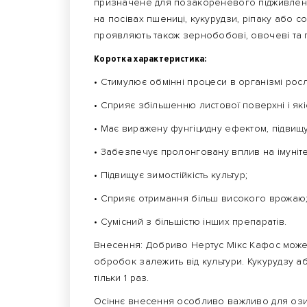
призначене для позакореневого підживленн
на посівах пшениці, кукурудзи, ріпаку або
проявляють також зернобобові, овочеві та 
Коротка характеристика:
• Стимулює обмінні процеси в організмі рос
• Сприяє збільшенню листової поверхні і я
• Має виражену фунгіцидну ефектом, підвищу
• Забезпечує пролонговану вплив на імуніте
• Підвищує зимостійкість культур;
• Сприяє отримання більш високого врожаю
• Сумісний з більшістю інших препаратів.
Внесення: Добриво Нертус Мікс Кафос може 
обробок залежить від культури. Кукурудзу або
тільки 1 раз.
Осіннє внесення особливо важливо для озими