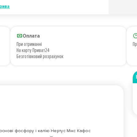
рива
Оплата
При отриманні
Пр
На карту Приват24
Безготівковий розрахунок
основі фосфору і калію Нертус Мікс Кафос