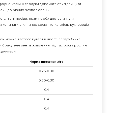
форно-калійні сполуки допомагають підвищити
ослин до різних захворювань.
ть пізні посіви, яким необхідно встигнути
копичити в клітинах достатню кількість вуглеводів
кож можна застосовувати в якості протруйника
и браку елементів живлення під час росту рослин і
кідниками
Норма внесения л/га
0.25-0.30
0.20-0.30
0.4
0.4
0.4