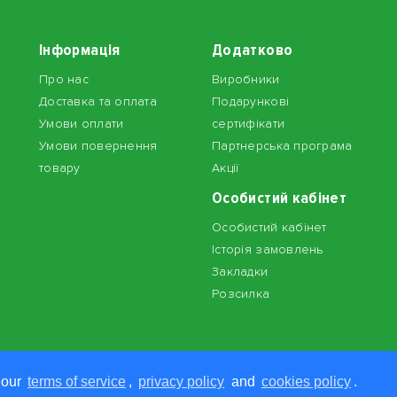
Інформація
Додатково
Про нас
Виробники
Доставка та оплата
Подарункові
Умови оплати
сертифікати
Умови повернення
Партнерська програма
товару
Акції
Особистий кабінет
Особистий кабінет
Історія замовлень
Закладки
Розсилка
 our
terms of service
,
privacy policy
and
cookies policy
.