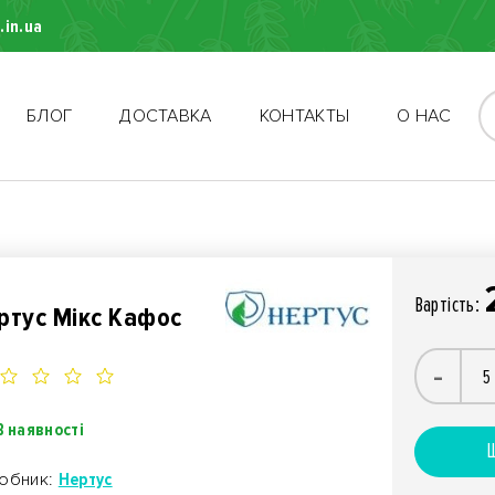
.in.ua
БЛОГ
ДОСТАВКА
КОНТАКТЫ
О НАС
Вартiсть:
ртус Мікс Кафос
-
В наявності
Ш
обник:
Нертус