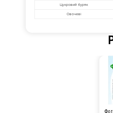
Цукровий буряк
Овочеві
Фот