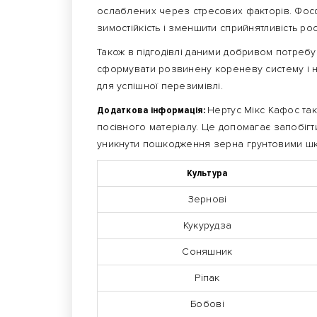
ослаблених через стресових факторів. Фос
зимостійкість і зменшити сприйнятливість р
Також в підгодівлі даними добривом потребую
сформувати розвинену кореневу систему і на
для успішної перезимівлі.
Додаткова інформація:
Нертус Мікс Кафос та
посівного матеріалу. Це допомагає запобігт
уникнути пошкодження зерна грунтовими ш
Культура
Зернові
Кукурудза
Соняшник
Ріпак
Бобові