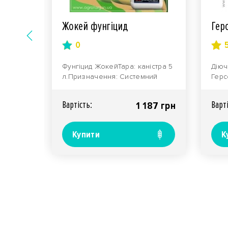
л
Жокей фунгіцид
Гер
0
ваційне,
Фунгіцид ЖокейТара: каністра 5
Діюч
риво,
л.Призначення: Системний
Герс
захисний фунгіцид Жокей від
г / 
л..
компанії Х..
грам
Вартiсть:
Варт
90 грн
1 187 грн
Купити
К