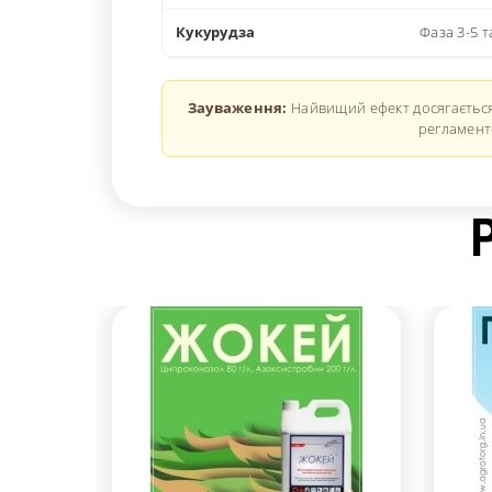
Кукурудза
Фаза 3-5 т
Зауваження:
Найвищий ефект досягається 
регламент