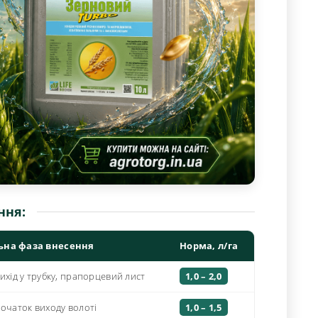
ння:
ьна фаза внесення
Норма, л/га
ихід у трубку, прапорцевий лист
1,0 – 2,0
початок виходу волоті
1,0 – 1,5