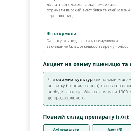
достатньої кількості сірки неможливо
отримати високий вміст білка та клейковини
зерні пшениці.
Фітогормони:
Балансують поділ клітин, стимулюючи
закладання більшої кількості зерен у колосі.
Акцент на озиму пшеницю та 
Для
озимих культур
ключовими етапами 
розвитку бокових пагонів) та фаза прапо
періоди гарантує збільшення маси 1000 
до продовольчого.
Повний склад препарату (г/л):
Амінокислоти
Азот (N)