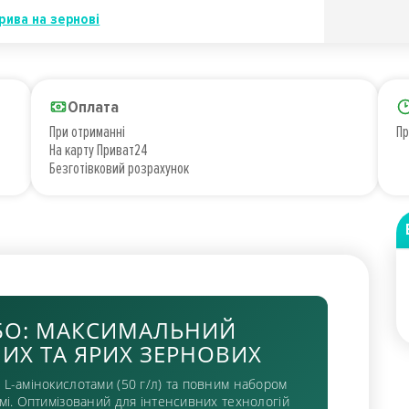
рива на зернові
Оплата
При отриманні
Пр
На карту Приват24
Безготівковий розрахунок
БО: МАКСИМАЛЬНИЙ
ИХ ТА ЯРИХ ЗЕРНОВИХ
 L-амінокислотами (50 г/л) та повним набором
рмі. Оптимізований для інтенсивних технологій