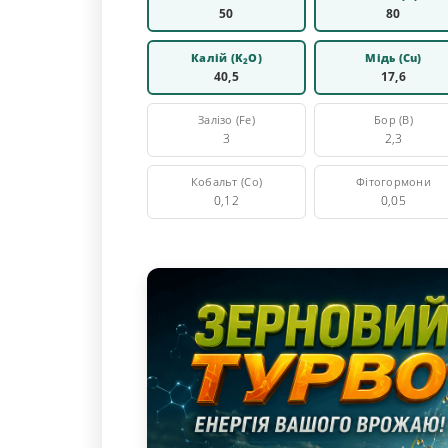
50
80
Калій (K
O)
Мідь (Cu)
2
40,5
17,6
Залізо (Fe)
Бор (В)
3
2,3
Кобальт (Co)
Фітогормони
0,12
0,05