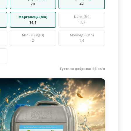
70
42
Цинк (Zn)
Марганець (Mn)
12,2
14,1
Магній (MgO)
Молібден (Mo)
2
1,4
Густина добрива: 1,3 кг/л