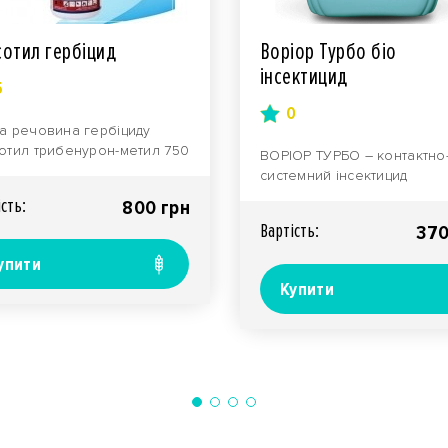
сотил гербіцид
Воріор Турбо біо
інсектицид
5
0
а речовина гербіциду
отил трибенурон-метил 750
ВОРІОР ТУРБО – контактно
кг. Фасовка: флакони по 500
системний інсектицид
 (фото..
біологічного походження 
iсть:
800 грн
побічним фітозахисним та і
Вартiсть:
370
упити
Купити