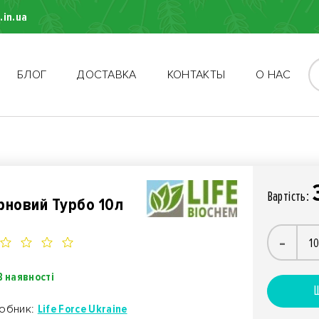
.in.ua
БЛОГ
ДОСТАВКА
КОНТАКТЫ
О НАС
Вартiсть:
рновий Турбо 10л
-
В наявності
Ш
обник:
Life Force Ukraine