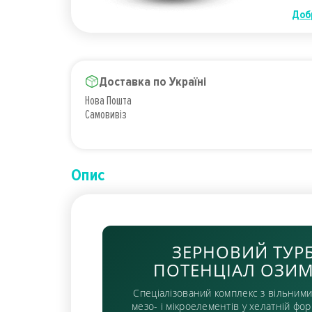
Доб
Доставка по Україні
Нова Пошта
Самовивіз
Опис
ЗЕРНОВИЙ ТУР
ПОТЕНЦІАЛ ОЗИМ
Спеціалізований комплекс з вільними
мезо- і мікроелементів у хелатній фо