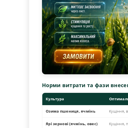
Норми витрати та фази внесе
Культура
Оптимал
Озима пшениця, ячмінь
Кущіння, в
Ярі зернові (ячмінь, овес)
Кущіння, 