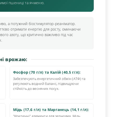
имої пшениці та ячменю.
во, а потужний біостимулятор-реаніматор.
ттєво отримати енергію для росту, оминаючи
ового азоту, що критично важливо під час
х.
ні врожаю:
Фосфор (70 г/л) та Калій (40,5 г/л):
ь
Забезпечують енергетичний обмін (АТФ) та
регулюють водний баланс, підвищуючи
стійкість до весняних посух.
Мідь (17,6 г/л) та Марганець (14,1 г/л):
"Критичні" елементи для зернових. Мідь