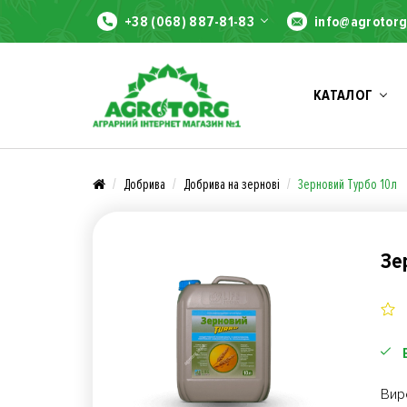
+38 (068) 887-81-83
info@agrotorg
КАТАЛОГ
Добрива
Добрива на зернові
Зерновий Турбо 10л
Зе
Вир