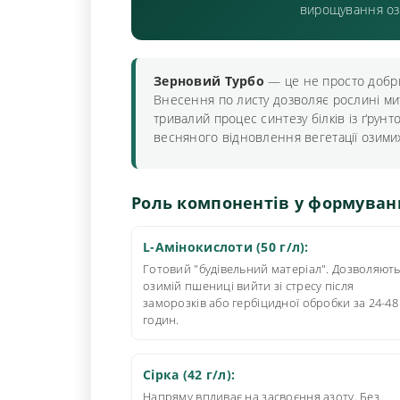
вирощування оз
Зерновий Турбо
— це не просто добри
Внесення по листу дозволяє рослині ми
тривалий процес синтезу білків із ґрунт
весняного відновлення вегетації озими
Роль компонентів у формуван
L-Амінокислоти (50 г/л):
Готовий "будівельний матеріал". Дозволяют
озимій пшениці вийти зі стресу після
заморозків або гербіцидної обробки за 24-48
годин.
Сірка (42 г/л):
Напряму впливає на засвоєння азоту. Без