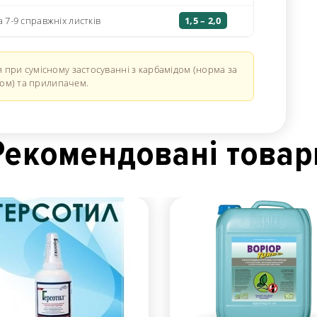
а 7-9 справжніх листків
1,5 – 2,0
при сумісному застосуванні з карбамідом (норма за
ом) та прилипачем.
Рекомендованi товар