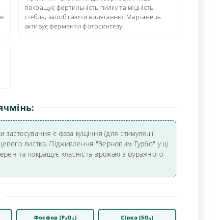
покращує фертильність пилку та міцність
 в
стебла, запобігаючи виляганню. Марганець
активує ферменти фотосинтезу.
ячмінь:
застосування є фаза кущіння (для стимуляції
рцевого листка. Підживлення "Зерновим Турбо" у ці
зерен та покращує класність врожаю з фуражного
Фосфор (P
O
)
Сірка (SO
)
2
5
3