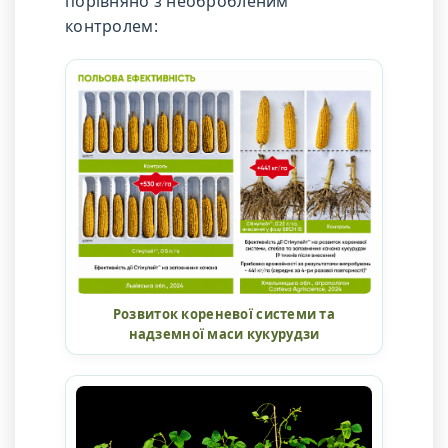
порівняно з необробленим
контролем:
Розвиток кореневої системи та
надземної маси кукурудзи