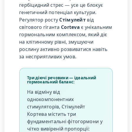
гербіцидний стрес — усе це блокує
генетичний потенціал культури.
Регулятор росту
Стімулейт
від
світового гіганта
Corteva
є унікальним
гормональним комплексом, який діє
на клітинному рівні, змушуючи
рослину активно розвиватися навіть
за несприятливих умов.
Три діючі речовини — ідеальний
гормональний баланс:
На відміну від
однокомпонентних
стимуляторів, Стімулейт
Кортева містить три
фундаментальні фітогормони у
чітко вивіреній пропорції: