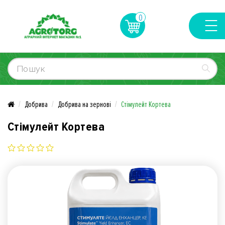
0
Добрива
Добрива на зернові
Стімулейт Кортева
Стімулейт Кортева