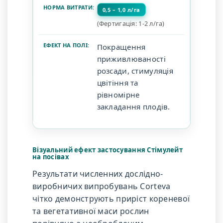
0,5 – 1,0 л/га
(Фертигація: 1-2 л/га)
Покращення
приживлюваності
розсади, стимуляція
цвітіння та
рівномірне
закладання плодів.
Візуальний ефект застосування Стімулейт
на посівах
Результати численних дослідно-
виробничих випробувань Corteva
чітко демонструють приріст кореневої
та вегетативної маси рослин