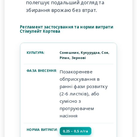
полегшує подальший догляд та
збирання врожаю без втрат.
Регламент застосування та норми витрати
Стімулейт Кортева
Соняшник, Кукурудза, Соя,
Ріпак, Зернові
Позакореневе
обприскування в
ранні фази розвитку
(2-6 листків), або
сумісно з
протруювачем
насіння
0,25 – 0,5 л/га