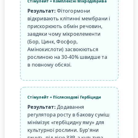
Стімулейт + Комплексні Мікродобрива
Результат:
Фітогормони
відкривають клітинні мембрани і
прискорюють обмін речовин,
завдяки чому мікроелементи
(Бор, Цинк, Фосфор,
Амінокислоти) засвоюються
рослиною на 30-40% швидше та
в повному обсязі.
Стімулейт + Післясходові Гербіциди
Результат:
Додавання
регулятора росту в бакову суміш
мінімізує «гербіцидну яму» для
культурної рослини. Бур'яни
гинуть під дією ЗЗР, а культура