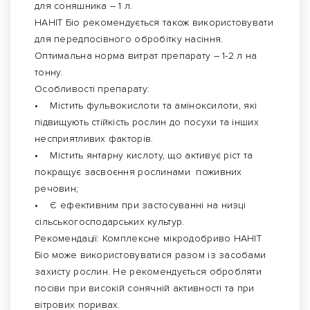
для соняшника – 1 л.
НАНІТ Біо рекомендується також використовувати
для передпосівного обробітку насіння.
Оптимальна норма витрат препарату – 1-2 л на
тонну.
Особливості препарату:
• Містить фульвокислоти та аміноксилоти, які
підвищують стійкість рослин до посухи та інших
несприятливих факторів.
• Містить янтарну кислоту, що активує ріст та
покращує засвоєння рослинами поживних
речовин;
• Є ефективним при застосуванні на низці
сільськогосподарських культур.
Рекомендації: Комплексне мікродобриво НАНІТ
Біо може використовуватися разом із засобами
захисту рослин. Не рекомендується обробляти
посіви при високій сонячній активності та при
вітрових поривах.