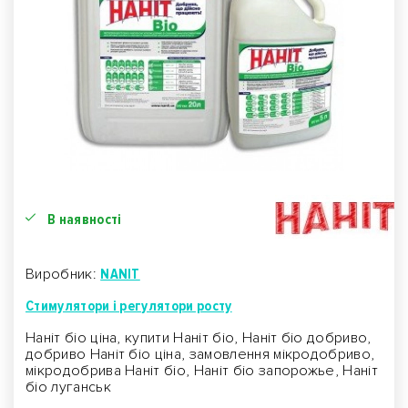
В наявності
Виробник:
NANIT
Стимулятори і регулятори росту
Наніт біо ціна, купити Наніт біо, Наніт біо добриво,
добриво Наніт біо ціна, замовлення мікродобриво,
мікродобрива Наніт біо, Наніт біо запорожье, Наніт
біо луганськ