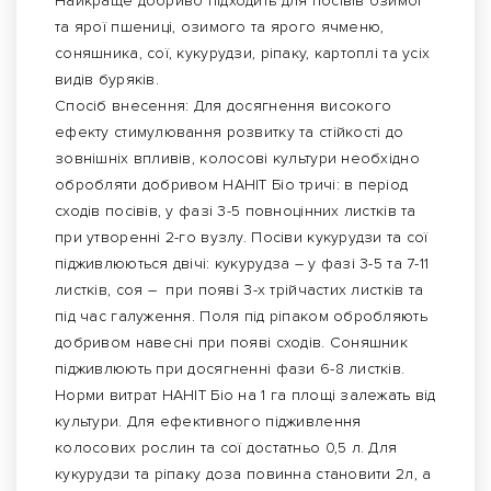
Найкраще добриво підходить для посівів озимої
та ярої пшениці, озимого та ярого ячменю,
соняшника, сої, кукурудзи, ріпаку, картоплі та усіх
видів буряків.
Спосіб внесення: Для досягнення високого
ефекту стимулювання розвитку та стійкості до
зовнішніх впливів, колосові культури необхідно
обробляти добривом НАНІТ Біо тричі: в період
сходів посівів, у фазі 3-5 повноцінних листків та
при утворенні 2-го вузлу. Посіви кукурудзи та сої
підживлюються двічі: кукурудза – у фазі 3-5 та 7-11
листків, соя – при появі 3-х трійчастих листків та
під час галуження. Поля під ріпаком обробляють
добривом навесні при появі сходів. Соняшник
підживлюють при досягненні фази 6-8 листків.
Норми витрат НАНІТ Біо на 1 га площі залежать від
культури. Для ефективного підживлення
колосових рослин та сої достатньо 0,5 л. Для
кукурудзи та ріпаку доза повинна становити 2л, а