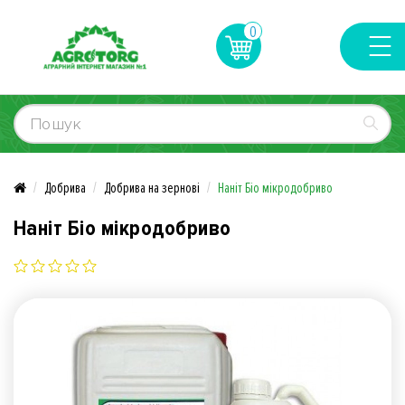
0
Добрива
Добрива на зернові
Наніт Біо мікродобриво
Наніт Біо мікродобриво