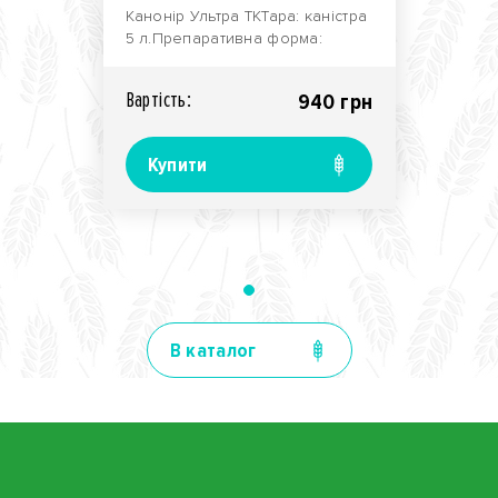
Канонір Ультра ТКТара: каністра
5 л.Препаративна форма:
текучий концентрат.Виробник:
компанія "Агрох..
Вартiсть:
940 грн
Купити
В каталог