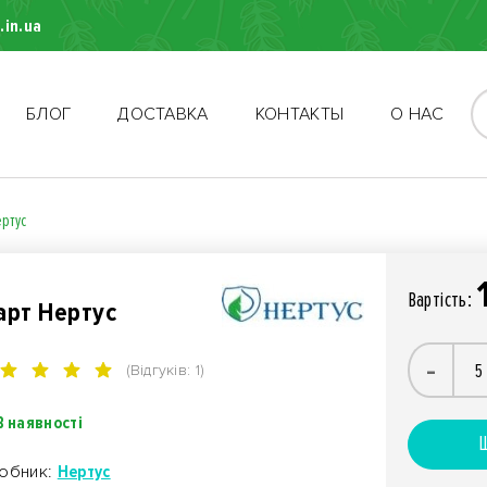
.in.ua
БЛОГ
ДОСТАВКА
КОНТАКТЫ
О НАС
ертус
Вартiсть:
арт Нертус
-
(Відгуків: 1)
В наявності
Ш
обник:
Нертус