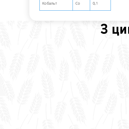
Кобальт
Co
0,1
З ци