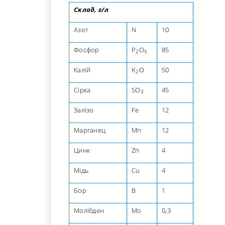
Склад, г/л
Азот
N
10
Фосфор
P
O
85
2
5
Калій
K
O
50
2
Сірка
SO
45
3
Залізо
Fe
12
Марганец
Mn
12
Цинк
Zn
4
Мідь
Cu
4
Бор
B
1
Молібден
Mo
0,3