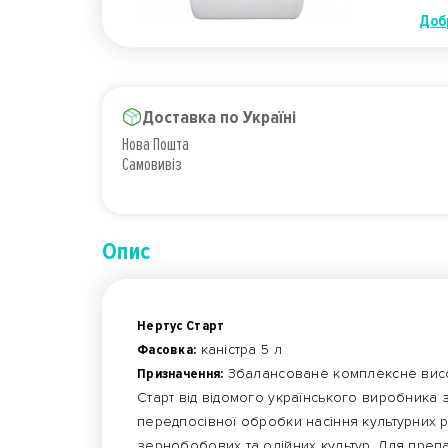
Доб
Доставка по Україні
Нова Пошта
Самовивіз
Опис
Нертус Старт
Фасовка:
каністра 5 л
Призначення:
Збалансоване комплексне висо
Старт від відомого українського виробника 
передпосівної обробки насіння культурних р
зернобобових та олійних культур. Для преп