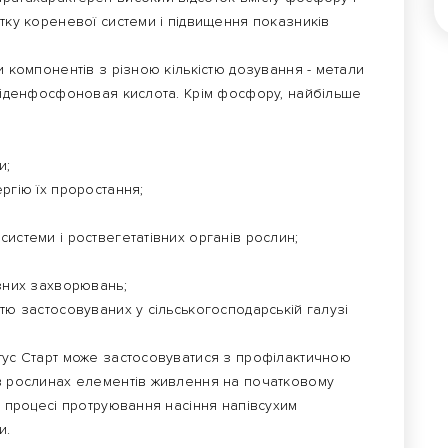
итку кореневої системи і підвищення показників
и компонентів з різною кількістю дозування - метали
іліденфосфоновая кислота. Крім фосфору, найбільше
и;
ргію їх проростання;
системи і роствегетатівних органів рослин;
ізних захворювань;
стю застосовуваних у сільськогосподарській галузі
ус Старт може застосовуватися з профілактичною
 в рослинах елементів живлення на початковому
 в процесі протруювання насіння напівсухим
и.