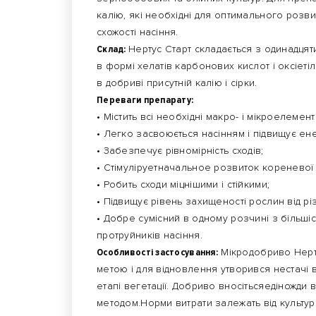
калію, які необхідні для оптимального розв
схожості насіння.
Склад:
Нертус Старт складається з одинадцят
в формі хелатів карбонових кислот і оксіет
в добриві присутній калію і сірки.
Переваги препарату:
• Містить всі необхідні макро- і мікроелемент
• Легко засвоюється насінням і підвищує ене
• Забезпечує рівномірність сходів;
• Стімуліруетначальное розвиток кореневої 
• Робить сходи міцнішими і стійкими;
• Підвищує рівень захищеності рослин від р
• Добре сумісний в одному розчині з більші
протруйників насіння.
Особливості застосування:
Мікродобриво Нерт
метою і для відновлення утворився нестачі
етапі вегетації. Добриво вносітьсяедіножди
методом.Норми витрати залежать від культур