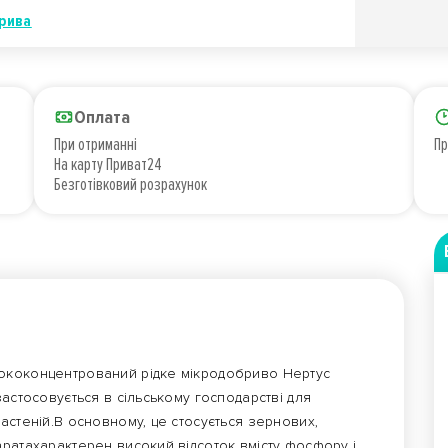
рива
Оплата
При отриманні
Пр
На карту Приват24
Безготівковий розрахунок
коконцентрований рідке мікродобриво Нертус
застосовується в сільському господарстві для
астеній.В основному, це стосується зернових,
аратахарактерен високий відсоток вмісту фосфору і