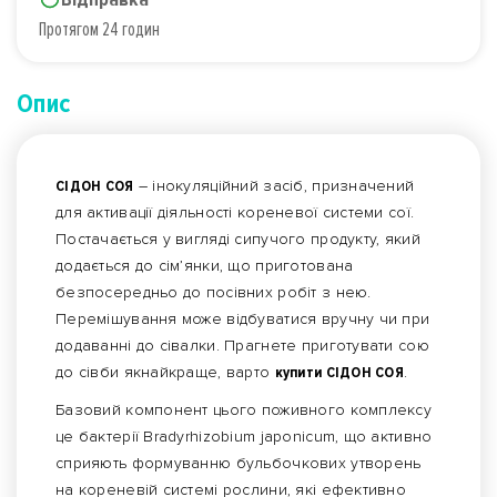
Протягом 24 годин
Опис
СІДОН СОЯ
– інокуляційний засіб, призначений
для активації діяльності кореневої системи сої.
Постачається у вигляді сипучого продукту, який
додається до сім’янки, що приготована
безпосередньо до посівних робіт з нею.
Перемішування може відбуватися вручну чи при
додаванні до сівалки. Прагнете приготувати сою
до сівби якнайкраще, варто
купити СІДОН СОЯ
.
Базовий компонент цього поживного комплексу
це бактерії Bradyrhizobium japonicum, що активно
сприяють формуванню бульбочкових утворень
на кореневій системі рослини, які ефективно