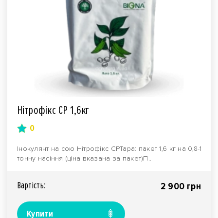
Нітрофікс СР 1,6кг
0
Інокулянт на сою Нітрофікс СРТара: пакет 1,6 кг на 0,8-1
тонну насіння (ціна вказана за пакет)П..
Вартiсть:
2 900 грн
Купити