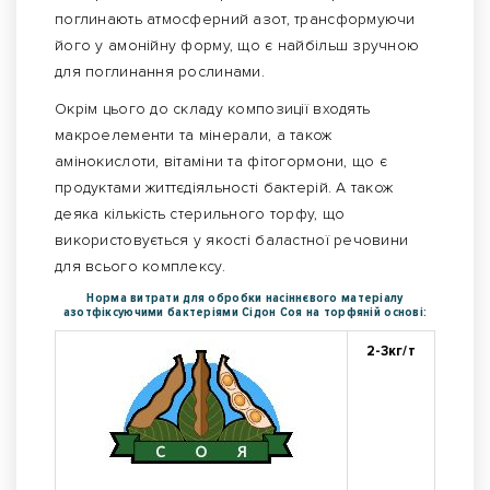
поглинають атмосферний азот, трансформуючи
його у амонійну форму, що є найбільш зручною
для поглинання рослинами.
Окрім цього до складу композиції входять
макроелементи та мінерали, а також
амінокислоти, вітаміни та фітогормони, що є
продуктами життєдіяльності бактерій. А також
деяка кількість стерильного торфу, що
використовується у якості баластної речовини
для всього комплексу.
Норма витрати для обробки насіннєвого матеріалу
азотфіксуючими бактеріями Сідон Соя на торфяній основі:
2-3кг/т