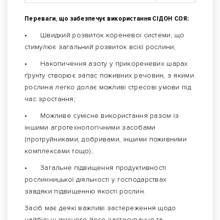
Переваги, що забезпечує використання СІДОН СОЯ:
•
Швидкий розвиток кореневої системи, що
стимулює загальний розвиток всієї рослини;
•
Накопичення азоту у прикореневих шарах
ґрунту створює запас поживних речовин, з якими
рослина легко долає можливі стресові умови під
час зростання;
•
Можливе сумісне використання разом із
іншими агротехнологічними засобами
(протруйниками, добривами, іншими поживними
комплексами тощо);
•
Загальне підвищення продуктивності
рослинницької діяльності у господарствах
завдяки підвищенню якості рослин.
Засіб має деякі важливі застереження щодо
найбільш якісного його застосування та