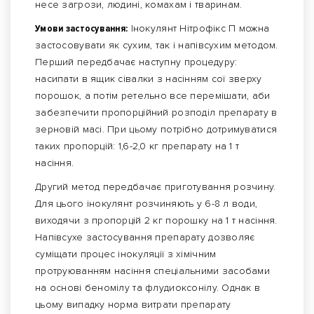
несе загрози, людині, комахам і тваринам.
Умови застосування:
Інокулянт Нітрофікс П можна
застосовувати як сухим, так і напівсухим методом.
Перший передбачає наступну процедуру:
насипати в ящик сівалки з насінням сої зверху
порошок, а потім ретельно все перемішати, аби
забезпечити пропорційний розподіл препарату в
зерновій масі. При цьому потрібно дотримуватися
таких пропорцій: 1,6-2,0 кг препарату на 1 т
насіння.
Другий метод передбачає приготування розчину.
Для цього інокулянт розчиняють у 6-8 л води,
виходячи з пропорцій 2 кг порошку на 1 т насіння.
Напівсухе застосування препарату дозволяє
суміщати процес інокуляції з хімічним
протруюванням насіння спеціальними засобами
на основі беномілу та флудиоксонілу. Однак в
цьому випадку норма витрати препарату