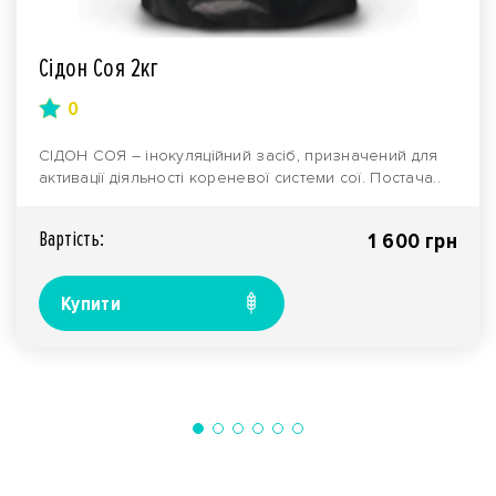
Сідон Соя 2кг
0
СІДОН СОЯ – інокуляційний засіб, призначений для
активації діяльності кореневої системи сої. Постача..
Вартiсть:
1 600 грн
Купити