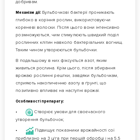
добривам.
Механізм дії:
Бульбочкові бактерії проникають
глибоко в коріння рослин, використовуючи
кореневі волоски. Після цього вони інтенсивно
розмножуються, чим стимулюють швидкий поділ
рослинних клітин навколо бактеріальних вогнищ.
Таким чином утворюються бульбочки.
В подальшому в них фіксується азот, яким
живиться рослина. Крім цього, після збирання
врожаю рослинні рештки, завдяки бульбочкам,
сприяють накопиченню азоту в ґрунті, що
позитивно впливає на наступні врожаї.
Особливості препарату:
•
Створює умови для своєчасного
утворення бульбочок;
•
Підвищує показники врожайності сої
приблизно на 3 ц/га при першій обробці і на 5,5