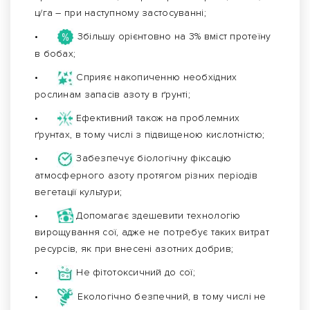
ц/га – при наступному застосуванні;
•
Збільшу орієнтовно на 3% вміст протеїну
в бобах;
•
Сприяє накопиченню необхідних
рослинам запасів азоту в ґрунті;
•
Ефективний також на проблемних
ґрунтах, в тому числі з підвищеною кислотністю;
•
Забезпечує біологічну фіксацію
атмосферного азоту протягом різних періодів
вегетації культури;
•
Допомагає здешевити технологію
вирощування сої, адже не потребує таких витрат
ресурсів, як при внесені азотних добрив;
•
Не фітотоксичний до сої;
•
Екологічно безпечний, в тому числі не