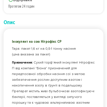
Протягом 24 годин
Опис
Інокулянт на сою Нітрофікс
СР
Тара: пакет 1,6 кг на 0,8-1 тонну насіння
(ціна вказана за пакет)
Призначення:
Сухий торф'яний інокулянт Нітрофікс
П від компанії "Біона" призначений для
передпосівної обробки насіння сої з метою
забезпечення рослин доступним азотом і
накопичення азоту в ґрунті в подальшому.
Препарат містить живі бульбочкові азотофіксуючі
бактерії, поставляється у вигляді сипучого
порошку та є чудовою альтернативою азотним