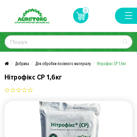
0
Добрива
Для обробки посівного матеріалу
Нітрофікс СР 1,6кг
Нітрофікс СР 1,6кг