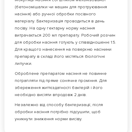
(бетономішалки чи машин для протруювання
насіння) або ручної обробки посівного
матеріалу. Бактеризація проводиться в день
посіву. На одну гектарну норму насіння
витрачається 200 мл препарату. Робочий розчин
для обробки насіння готують у співвідношенні 1:5.
Для кращого нанесення на поверхню насінини
препарату в складі його містяться біологічні
липучки.
Оброблене препаратом насіння не повинне
потрапляти під пряме сонячне проміння. Для
збереження життєздатності бактерій і його
необхідно висіяти впродовж 2 днів.
Незалежно від способу бактеризації, після
обробки насіння потрібно підсушити, щоб
уникнути зниження норми висіву.