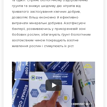
та бджіл. Сприяє біологічному оздоровленню
грунтів та знижує шкідливу дію нітратів від
тривалого застосування хімічних добрив,
дозволяє більш економно й ефективно
витрачати мінеральні добрива. Азотфіксуючі
бактерії, розвиваючись у прикореневій зоні
бобових рослин, збагачують ґрунт біологічним
азотом,таким чином покращують азотне
живлення рослин і стимулюють їх ріст.