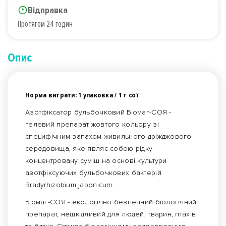
Відправка
Протягом 24 годин
Опис
Норма витрати: 1 упаковка / 1 т сої
Азотфіксатор бульбочковий Біомаг-СОЯ -
гелевий препарат жовтого кольору зі
специфічним запахом живильного дріжджового
середовища, яке являє собою рідку
концентровану суміш на основі культури
азотфіксуючих бульбочкових бактерій
Bradyrhizobium japonicum.
Біомаг-СОЯ - екологічно безпечний біологічний
препарат, нешкідливий для людей, тварин, птахів