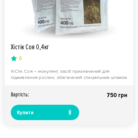
Хістік Соя 0,4кг
0
ХіСтік Соя – інокулянт, засіб призначений для
підживлення рослин, збагачений спеціальним штамом
бакт..
Вартiсть:
750 грн
Купити