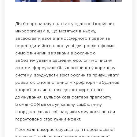
Дія біопрепарату полягає у здатності корисних
мікроорганізмів, що містяться в ньому,
засвоювати азот з атмосферного повітря та
переводити його в доступні для рослин форми,
симбіотичними зв'язками з рослиною
забезпечувати її дешевим екологічно чистим
азотом, формувати більш розвинену кореневу
систему, збуджувати зріст рослин та придушувати
розвиток фітопатогенної мікрофлори - збудників
хвороб рослин в наслідок конкурентного
домінування. Бульбочкові бактерії препарату
Біомаг-СОЯ мають унікальну симбіотичну
спорідненість до сої, завдяки чому досягається
гарантовано стабільний ефект.
Препарат використовується для передпосівної
інокуляції насіння сої шляхом механізованої