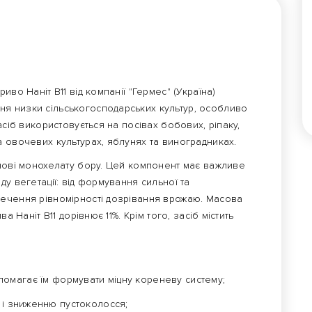
во Наніт B11 від компанії "Гермес" (Україна)
я низки сільськогосподарських культур, особливо
асіб використовується на посівах бобових, ріпаку,
а овочевих культурах, яблунях та виноградниках.
ові монохелату бору. Цей компонент має важливе
у вегетації: від формування сильної та
ечення рівномірності дозрівання врожаю. Масова
а Наніт B11 дорівнює 11%. Крім того, засіб містить
помагає їм формувати міцну кореневу систему;
 і зниженню пустоколосся;