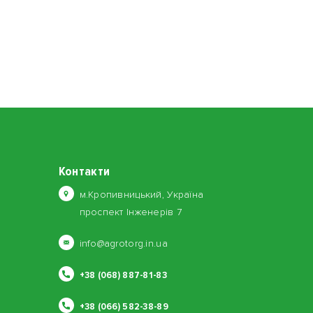
Контакти
м.Кропивницький, Україна
проспект Інженерів 7
info@agrotorg.in.ua
+38 (068) 887-81-83
+38 (066) 582-38-89