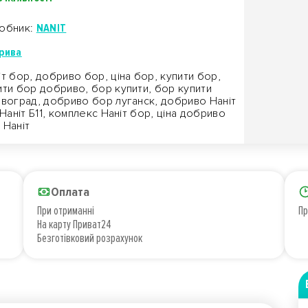
обник:
NANIT
рива
іт бор, добриво бор, ціна бор, купити бор,
ити бор добриво, бор купити, бор купити
овоград, добриво бор луганск, добриво Наніт
, Наніт Б11, комплекс Наніт бор, ціна добриво
 Наніт
Оплата
При отриманні
Пр
На карту Приват24
Безготівковий розрахунок