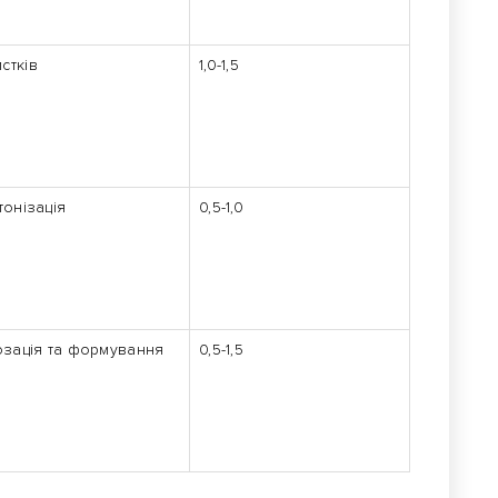
стків
1,0-1,5
утонізація
0,5-1,0
тозація та формування
0,5-1,5