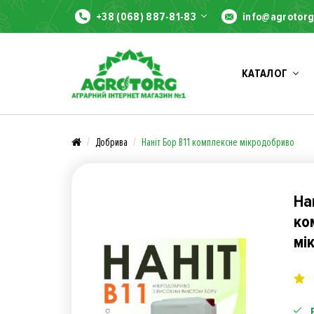
+38 (068) 887-81-83
info@agrotorg
КАТАЛОГ
Добрива
Наніт Бор B11 комплексне мікродобриво
На
ко
мі