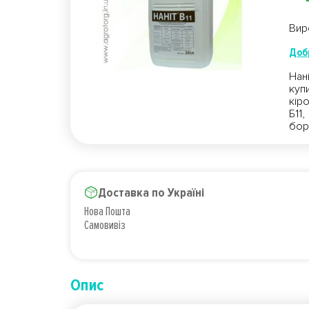
Вир
Доб
Нан
куп
кір
Б11
бор
Доставка по Україні
Нова Пошта
Самовивіз
Опис