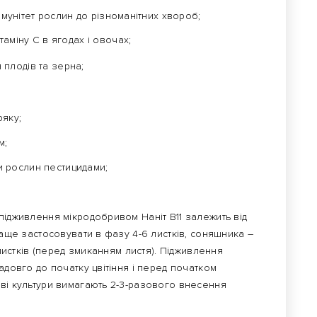
імунітет рослин до різноманітних хвороб;
аміну С в ягодах і овочах;
плодів та зерна;
ряку;
м;
 рослин пестицидами;
ідживлення мікродобривом Наніт B11 залежить від
раще застосовувати в фазу 4-6 листків, соняшника –
 листків (перед змиканням листя). Підживлення
адовго до початку цвітіння і перед початком
еві культури вимагають 2-3-разового внесення