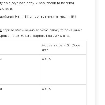
за відсутності вітру. У разі спеки та великої
ідкласти.
и
добриво Наніт В11
з препаратами на масляній і
11
сприяє збільшенню врожаю ріпаку та соняшника
уряків на 25-50 ц/га, картоплі на 20-40 ц/га.
Норма витрати Б11 (Бор) ,
л/га
я
0,5-1,0
ів
0,5-1,0