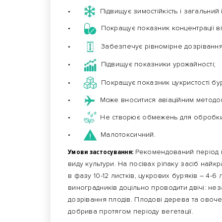
•
Підвищує зимостійкість і загальний 
•
Покращує показник концентрації віт
•
Забезпечує рівномірне дозрівання 
•
Підвищує показники урожайності;
•
Покращує показник цукристості бу
•
Може вноситися авіаційним методо
•
Не створює обмежень для обробки
•
Малотоксичний.
Умови застосування:
Рекомендований період п
виду культури. На посівах ріпаку засіб найк
в фазу 10-12 листків, цукрових буряків – 4-6
виноградників доцільно проводити двічі: нез
дозрівання плодів. Плодові дерева та овоч
добрива протягом періоду вегетації.