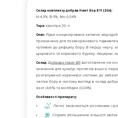
Склад комплексу добрив Наніт Бор Б11 (20л):
N-4,5%, B-11%, Mo-0,04%
Тара:
каністра 20 л.
Опис:
Рідке концентроване хелатне мікродобри
призначене для позакореневого підживленн
чутливих до дефіциту бору. В першу чергу, з
цукрового та кормового буряку, люцерни, н
Склад:
Добриво Наніт B11
виготовлене на осн
значення для культур протягом всього період
розгалуженої кореневої системи, до забезп
частка бору в чистому вигляді в складі добрив
азот (4,6%) та молібден (0,04%).
Особливості препарату:
•
Легко засвоюється рослинами і до
•
Сприяє збільшенню кількості квіток