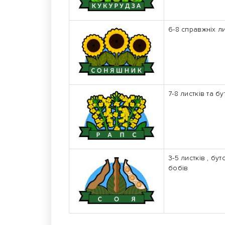
6-8 справжніх ли
7-8 листків та б
3-5 листків , бу
бобів