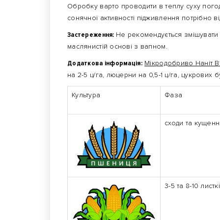
Обробку варто проводити в теплу суху погоду 
сонячної активності підживлення потрібно в
Застереження:
Не рекомендується змішуват
маслянистій основі з вапном.
Додаткова інформація:
Мікродобриво Наніт В
на 2-5 ц/га, люцерни на 0,5-1 ц/га, цукрових б
Культура
Фаза
сходи та кущенн
3-5 та 8-10 листк