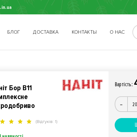
.in.ua
БЛОГ
ДОСТАВКА
КОНТАКТЫ
О НАС
Вартiсть:
ніт Бор B11
мплексне
-
кродобриво
(Відгуків: 1)
Ш
В наявності