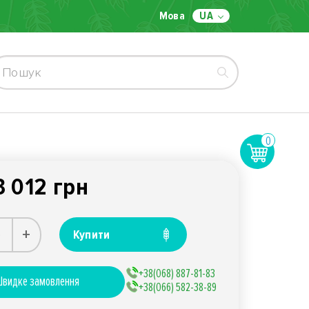
Мова
UA
0
3 012 грн
+
Купити
+38(068) 887-81-83
видке замовлення
+38(066) 582-38-89