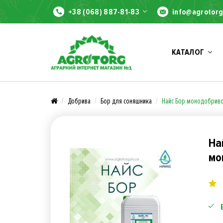
+38 (068) 887-81-83
info@agrotorg
КАТАЛОГ
Добрива
Бор для соняшника
Найс Бор монодобрив
На
мо