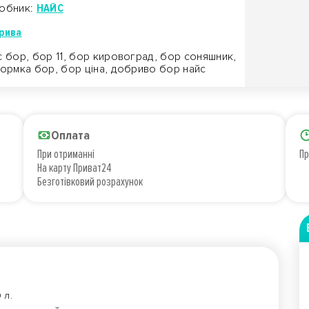
обник:
НАЙС
рива
с бор, бор 11, бор кировоград, бор соняшник,
кормка бор, бор ціна, добриво бор найс
Оплата
При отриманні
Пр
На карту Приват24
Безготівковий розрахунок
 л.