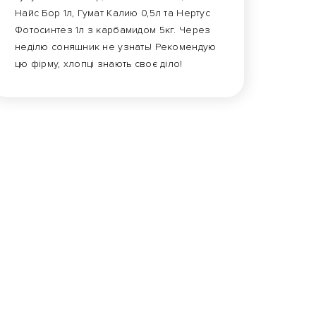
Найс Бор 1л, Гумат Калию 0,5л та Нертус
Фотосинтез 1л з карбамидом 5кг. Через
неділю соняшник не узнать! Рекомендую
цю фірму, хлопці знають своє діло!