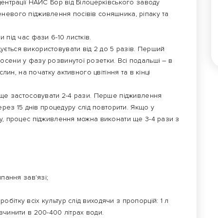
нтрації НАЙС Бор від Білоцерківського заводу
невого підживлення посівів соняшника, ріпаку та
ід час фази 6-10 листків.
ється використовувати від 2 до 5 разів. Перший
сени у фазу розвинутої розетки. Всі подальші – в
слин, на початку активного цвітіння та в кінці
е застосовувати 2-4 рази. Перше підживлення
ерез 15 днів процедуру слід повторити. Якщо у
у, процес підживлення можна виконати ще 3-4 рази з
пання зав'язі;
ітку всіх культур слід виходячи з пропорцій: 1 л
зчинити в 200-400 літрах води.