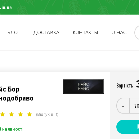
.in.ua
БЛОГ
ДОСТАВКА
КОНТАКТЫ
О НАС
о
Вартiсть:
йс Бор
нодобриво
-
(Відгуків: 1)
Ш
В наявності