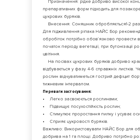
Призначення: рідке добриво високої конце
препаративних форм підходить для позакоре
цукрових буряків.
Внесення: Соняшник обробляється1-2 рази п
Для підживлення ріпака НАЙС Бор рекоменду
обробіток потрібно обов’язково провести во
початок періоду вегетації, при бутонізації ро
цвітіння.
На посівах цукрових буряків добриво кращ
відбувається у фазу 4-6 справжніх листків. Ч
рослин відчуватиметься гострий дефіцит бор
тижневим інтервалом.
Переваги застосування:
• Легко засвоюється рослинами;
• Підвищує посухостійкість рослин;
• Стимулює проростання пилку і усуває оси
• Сприяє цукровості буряків.
Важливо: Використовувати НАЙС Бор для оброб
добрива на 1 га площі. Добриво потрібно ро