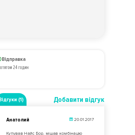
Відправка
отягом 24 годин
Добавити вiдгук
Відгуки (1)
Анатолий
20.01.2017
Купував Найс Бор, мішав комбінацію