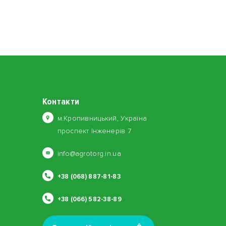
Контакти
м.Кропивницький, Україна
проспект Інженерів 7
info@agrotorg.in.ua
+38 (068) 887-81-83
+38 (066) 582-38-89