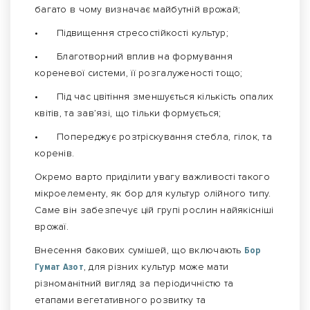
багато в чому визначає майбутній врожай;
•
Підвищення стресостійкості культур;
•
Благотворний вплив на формування
кореневої системи, її розгалуженості тощо;
•
Під час цвітіння зменшується кількість опалих
квітів, та зав’язі, що тільки формується;
•
Попереджує розтріскування стебла, гілок, та
коренів.
Окремо варто приділити увагу важливості такого
мікроелементу, як бор для культур олійного типу.
Саме він забезпечує цій групі рослин найякісніші
врожаї.
Внесення бакових сумішей, що включають
Бор
Гумат Азот
, для різних культур може мати
різноманітний вигляд за періодичністю та
етапами вегетативного розвитку та