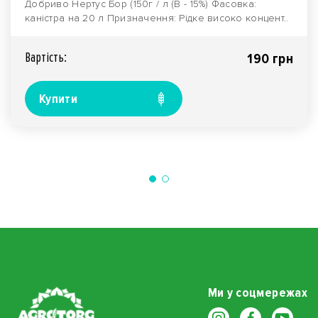
Добриво Нертус Бор (150г / л (В - 15%) Фасовка:
каністра на 20 л Призначення: Рідке високо концент..
Вартiсть:
190 грн
Купити
Ми у соцмережах