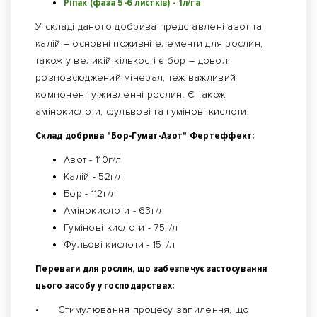
Ріпак (фаза 5-6 листків) - 1л/га
У складі даного добрива представлені азот та
калій – основні поживні елементи для рослин,
також у великій кількості є бор – доволі
розповсюджений мінерал, теж важливий
компонент у живленні рослин. Є також
амінокислоти, фульвові та гумінові кислоти.
Склад добрива "Бор-Гумат-Азот" Фертеффект:
Азот - 110г/л
Калій - 52г/л
Бор - 112г/л
Амінокислоти - 63г/л
Гумінові кислоти - 75г/л
Фульові кислоти - 15г/л
Переваги для рослин, що забезпечує застосування
цього засобу у господарствах:
•
Стимулювання процесу запилення, що