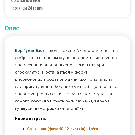
Протягом 24 годин
Опис
Бор Гумат Азот
– комплексне багатокомпонентне
добриво із широким функціоналом та можливістю
застосування для обширної номенклатури
агрокультур. Постачається у формі
висококонцентрованої рідини, що призначена
для приготування бакових сумішей, що вносяться
засобами розпилення. Галуззю застосування
даного добрива можуть бути технічні, зернові
культури, виноградники та олійні.
Норма витрати:
Соняшник (фаза 10-12 листків) - 1л/га