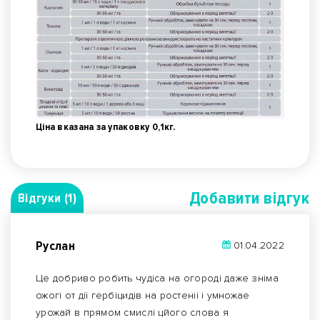
Ціна вказана за упаковку 0,1кг.
Добавити вiдгук
Відгуки (1)
Руслан
01.04.2022
Це добриво робить чудіса на огороді даже зніма
ожогі от дії гербіцидів на ростеніі і умножае
урожай в прямом смислі цйого слова я