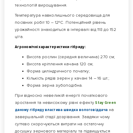
технологій вирощування.
Температура навколишнього середовища для
посівних робіт 10 – 12ºC. Потенційний рівень
урожайності знаходиться в інтервалі від 118 до 152
ц/га.
Агрономічні характеристики гібриду:
Висота рослин (середня величина) 270 см;
Висота кріплення качана 120 см;
Форма циліндричного початку;
Кількість рядів зерен у качані 14 – 16 шт.;
Форма зерна зубоподібна.
При відносно невеликій енергії початкового
зростання та невисокому рівні ефекту
Stay Green
даному гібриду властива швидка вологовіддача
на
завершальній стадії дозрівання. Завдяки чому
суттєво скорочуються витрати на остаточну
досушку зернового матеріалу та підвищується