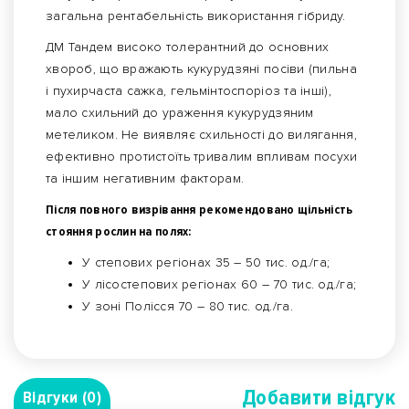
загальна рентабельність використання гібриду.
ДМ Тандем високо толерантний до основних
хвороб, що вражають кукурудзяні посіви (пильна
і пухирчаста сажка, гельмінтоспоріоз та інші),
мало схильний до ураження кукурудзяним
метеликом. Не виявляє схильності до вилягання,
ефективно протистоїть тривалим впливам посухи
та іншим негативним факторам.
Після повного визрівання рекомендовано щільність
стояння рослин на полях:
У степових регіонах 35 – 50 тис. од./га;
У лісостепових регіонах 60 – 70 тис. од./га;
У зоні Полісся 70 – 80 тис. од./га.
Добавити вiдгук
Відгуки (0)