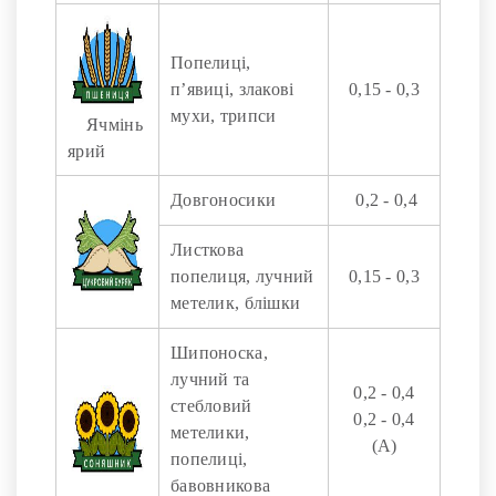
Попелиці,
п’явиці, злакові
0,15 - 0,3
мухи, трипси
Ячмінь
ярий
Довгоносики
0,2 - 0,4
Листкова
попелиця, лучний
0,15 - 0,3
метелик, блішки
Шипоноска,
лучний та
0,2 - 0,4
стебловий
0,2 - 0,4
метелики,
(А)
попелиці,
бавовникова