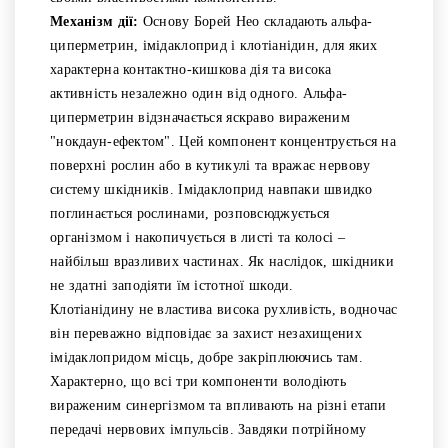
Механізм дії:
Основу Борей Нео складають альфа-
циперметрин, імідаклоприд і клотіанідин, для яких
характерна контактно-кишкова дія та висока
активність незалежно один від одного. Альфа-
циперметрин відзначається яскраво вираженим
"нокдаун-ефектом". Цей компонент концентрується на
поверхні рослин або в кутикулі та вражає нервову
систему шкідників. Імідаклоприд навпаки швидко
поглинається рослинами, розповсюджується
організмом і накопичується в листі та колосі –
найбільш вразливих частинах. Як наслідок, шкідники
не здатні заподіяти їм істотної шкоди.
Клотіанідину не властива висока рухливість, водночас
він переважно відповідає за захист незахищених
імідаклопридом місць, добре закріплюючись там.
Характерно, що всі три компоненти володіють
вираженим синергізмом та впливають на різні етапи
передачі нервових імпульсів. Завдяки потрійному