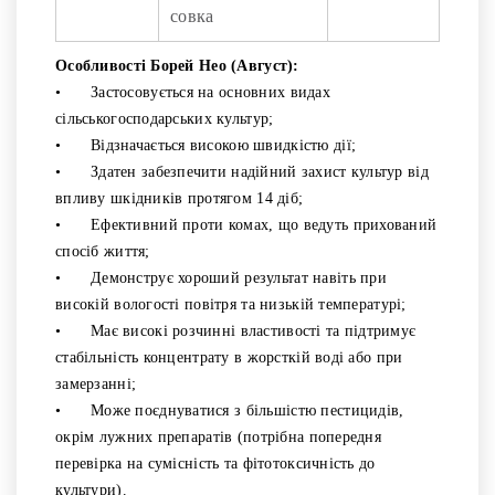
совка
Особливості Борей Нео (Август):
•
Застосовується на основних видах
сільськогосподарських культур;
•
Відзначається високою швидкістю дії;
•
Здатен забезпечити надійний захист культур від
впливу шкідників протягом 14 діб;
•
Ефективний проти комах, що ведуть прихований
спосіб життя;
•
Демонструє хороший результат навіть при
високій вологості повітря та низькій температурі;
•
Має високі розчинні властивості та підтримує
стабільність концентрату в жорсткій воді або при
замерзанні;
•
Може поєднуватися з більшістю пестицидів,
окрім лужних препаратів (потрібна попередня
перевірка на сумісність та фітотоксичність до
культури).