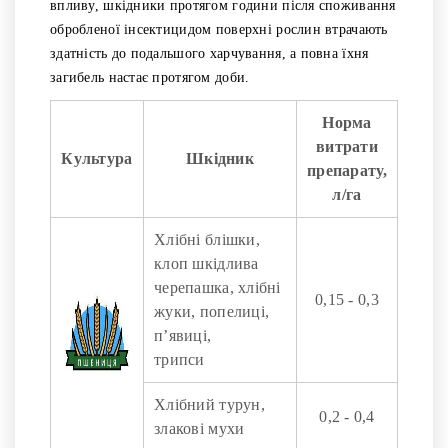
впливу, шкідники протягом години після споживання
обробленої інсектицидом поверхні рослин втрачають
здатність до подальшого харчування, а повна їхня
загибель настає протягом доби.
Норма
витрати
Культура
Шкідник
препарату,
л/га
Хлібні блішки,
клоп шкідлива
черепашка, хлібні
0,15 - 0,3
жуки, попелиці,
п’явиці,
трипси
Хлібний турун,
0,2 - 0,4
злакові мухи