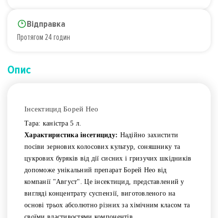
Відправка
Протягом 24 годин
Опис
Інсектицид Борей Нео
Тара: каністра 5 л.
Характиристика інсетициду:
Надійно захистити
посіви зернових колосових культур, соняшнику та
цукрових буряків від дії сисних і гризучих шкідників
допоможе унікальний препарат Борей Нео від
компанії "Август". Це інсектицид, представлений у
вигляді концентрату суспензії, виготовленого на
основі трьох абсолютно різних за хімічним класом та
своїми властивостями компонентів.