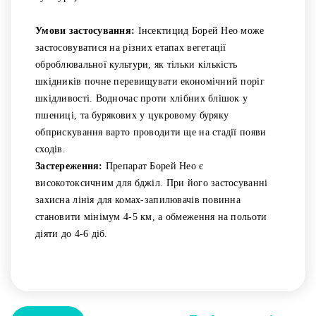
Умови застосування:
Інсектицид Борей Нео може
застосовуватися на різних етапах вегетації
оброблювальної культури, як тільки кількість
шкідників почне перевищувати економічний поріг
шкідливості. Водночас проти хлібних блішок у
пшениці, та бурякових у цукровому буряку
обприскування варто проводити ще на стадії появи
сходів.
Застереження:
Препарат Борей Нео є
високотоксичним для бджіл. При його застосуванні
захисна лінія для комах-запилювачів повинна
становити мінімум 4-5 км, а обмеження на польоти
діяти до 4-6 діб.