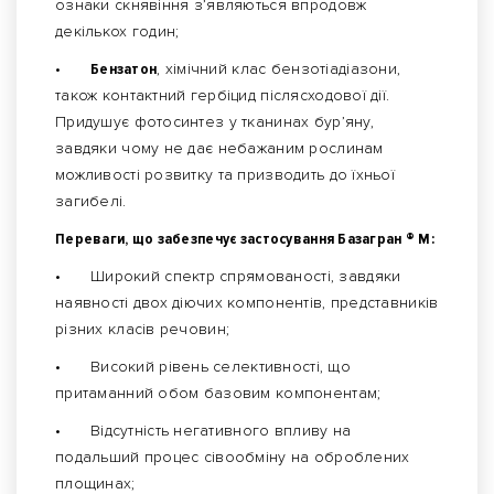
ознаки скнявіння з’являються впродовж
декількох годин;
•
Бензатон
, хімічний клас бензотіадіазони,
також контактний гербіцид післясходової дії.
Придушує фотосинтез у тканинах бур’яну,
завдяки чому не дає небажаним рослинам
можливості розвитку та призводить до їхньої
загибелі.
Переваги, що забезпечує застосування Базагран ® М:
•
Широкий спектр спрямованості, завдяки
наявності двох діючих компонентів, представників
різних класів речовин;
•
Високий рівень селективності, що
притаманний обом базовим компонентам;
•
Відсутність негативного впливу на
подальший процес сівообміну на оброблених
площинах;