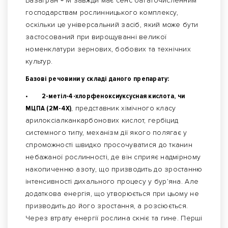
Базагран ® М завжди має сенс багаточисленним
господарствам рослинницького комплексу,
оскільки це універсальний засіб, який може бути
застосований при вирощуванні великої
номенклатури зернових, бобових та технічних
культур.
Базові речовини у складі даного препарату:
•
2-метіл-4-хлорфеноксиуксусная кислота, чи
МЦПА (2М-4Х)
, представник хімічного класу
арилоксіалканкарбонових кислот, гербіцид
системного типу, механізм дії якого полягає у
спроможності швидко просочуватися до тканин
небажаної рослинності, де він сприяє надмірному
накопиченню азоту, що призводить до зростанню
інтенсивності дихального процесу у бур’яна. Але
додаткова енергія, що утворюється при цьому не
призводить до його зростання, а розсіюється.
Через втрату енергії рослина скніє та гине. Перші