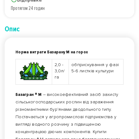
Протягом 24 годин
Опис
Норма витрати Базарану М на горох
2,0 -
обприскування у фазі
3,0л/
5-6 листків культури
га
Базагран ® М
– високоефективний засіб захисту
сільськогосподарських рослин від зараження
різноманітними бур’янами дводольного типу.
Постачається у агропромислові підприємства у
вигляді водного розчину з підвищеною
концентрацією діючих компонентів. Купити