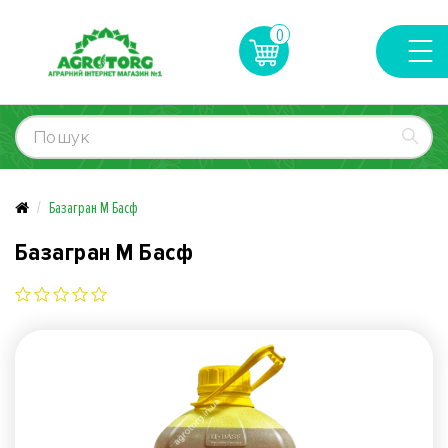
0
Базагран М Басф
Базагран М Басф