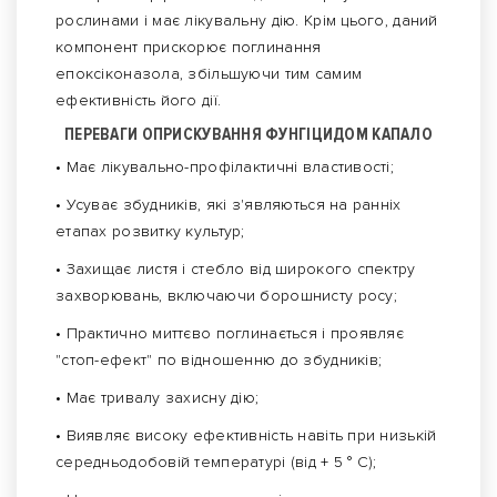
рослинами і має лікувальну дію. Крім цього, даний
компонент прискорює поглинання
епоксіконазола, збільшуючи тим самим
ефективність його дії.
ПЕРЕВАГИ ОПРИСКУВАННЯ ФУНГІЦИДОМ КАПАЛО
• Має лікувально-профілактичні властивості;
• Усуває збудників, які з'являються на ранніх
етапах розвитку культур;
• Захищає листя і стебло від широкого спектру
захворювань, включаючи борошнисту росу;
• Практично миттєво поглинається і проявляє
"стоп-ефект" по відношенню до збудників;
• Має тривалу захисну дію;
• Виявляє високу ефективність навіть при низькій
середньодобовій температурі (від + 5 ° С);