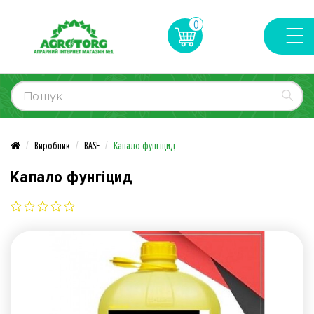
0
Виробник
BASF
Капало фунгіцид
Капало фунгіцид