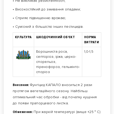
• Не викликає резистентності;
• Високостійкий до змивання опадами;
• Сприяє підвищенню врожаю;
• Сумісний з більшістю інших пестицидів.
КУЛЬТУРА
ШКОДОЧИННИЙ ОБ'ЄКТ
НОРМА
ВИТРАТИ
Борошниста роса,
1,0-1,5
септоріоз, іржа, церко-
спорельоз,
піренофороз, гельмінто-
споріоз
Внесення:
Фунгіцид КАПАЛО вноситься 2 рази
протягом вегетаційного сезону. Найбільш
оптимальний час обробки - від початку кущіння
до появи прапорцевого листка.
Обмеження:
При жаркій температурі (вище +25 ° С)