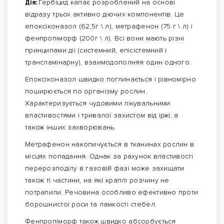
Дія:
Гербіцид капає розроблений на основі
відразу трьох активно діючих компонентів. Це
епоксіконазол (62,5г \ л), метрафенон (75 г \ л) і
фенпропіморф (200г \ л). Всі вони мають різні
принципами дії (системний, епісістемний і
трансламінарну), взаимодополняя один одного.
Епоксіконазол швидко поглинається і рівномірно
поширюється по організму рослин.
Характеризується чудовими лікувальними
властивостями і тривалої захистом від іржі, а
також інших захворювань.
Метрафенон накопичується в тканинах рослин в
місцях попадання. Однак за рахунок властивості
перерозподілу в газовій фазі може захищати
також ті частини, на які краплі розчину не
потрапили. Речовина особливо ефективно проти
борошнистої роси та ламкості стебел.
Фенпропіморф також швидко абсорбується