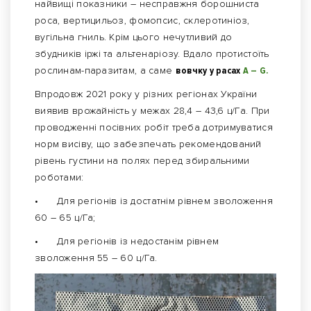
найвищі показники – несправжня борошниста
роса, вертицильоз, фомопсис, склеротиніоз,
вугільна гниль. Крім цього нечутливий до
збудників іржі та альтенаріозу. Вдало протистоїть
рослинам-паразитам, а саме
вовчку у расах
А – G.
Впродовж 2021 року у різних регіонах України
виявив врожайність у межах 28,4 – 43,6 ц/Га. При
проводженні посівних робіт треба дотримуватися
норм висіву, що забезпечать рекомендований
рівень густини на полях перед збиральними
роботами:
•
Для регіонів із достатнім рівнем зволоження
60 – 65 ц/Га;
•
Для регіонів із недостанім рівнем
зволоження 55 – 60 ц/Га.