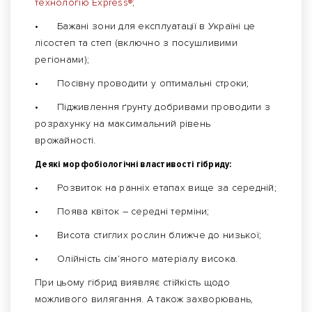
технологію Express®;
•
Бажані зони для експлуатації в Україні це
лісостеп та степ (включно з посушливими
регіонами);
•
Посівну проводити у оптимальні строки;
•
Підживлення ґрунту добривами проводити з
розрахунку на максимальний рівень
врожайності.
Деякі морфобіологічні властивості гібриду:
•
Розвиток на ранніх етапах вище за середній;
•
Поява квіток – середні терміни;
•
Висота стиглих рослин ближче до низької;
•
Олійність сім’яного матеріалу висока.
При цьому гібрид виявляє стійкість щодо
можливого вилягання. А також захворювань,