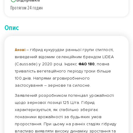
Протягом 24 годин
Опис
Анові
– гібрид кукурудзи ранньої групи стиглості,
виведений відомим селекційним брендом LIDEA
(Caussade) у 2020 році. Індекс
ФАО 180
, повна
тривалість вегетаційного періоду трохи більше
100 днів. Напрями агровиробничого
застосування – зернове та силосне.
Заявлений розробником потенціал урожайності
щодо зернової позиції 125 Ц/га. Гібрид
характеризується, як стабільно зберігає
показники врожайності за будь-яких умов
проростання. При цьому на ранніх стадіях гібриду
властиво виявляти високу динаміку зростання та