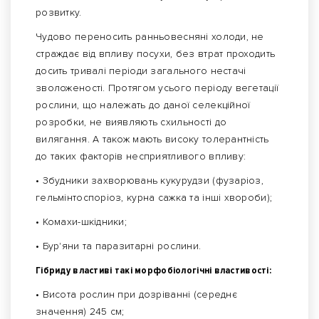
розвитку.
Чудово переносить ранньовесняні холоди, не
страждає від впливу посухи, без втрат проходить
досить тривалі періоди загального нестачі
зволоженості. Протягом усього періоду вегетації
рослини, що належать до даної селекційної
розробки, не виявляють схильності до
вилягання. А також мають високу толерантність
до таких факторів несприятливого впливу:
• Збудники захворювань кукурудзи (фузаріоз,
гельмінтоспоріоз, курна сажка та інші хвороби);
• Комахи-шкідники;
• Бур'яни та паразитарні рослини.
Гібриду властиві такі морфобіологічні властивості:
• Висота рослин при дозріванні (середнє
значення) 245 см;