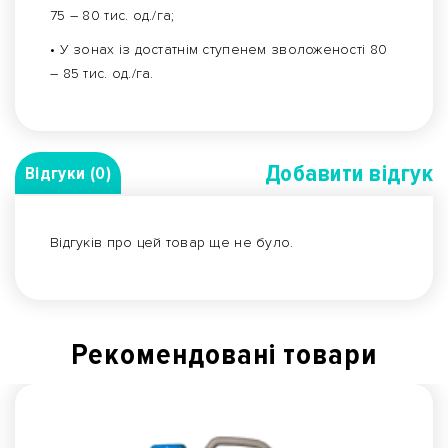
75 – 80 тис. од./га;
• У зонах із достатнім ступенем зволоженості 80
– 85 тис. од./га.
Добавити вiдгук
Відгуки (0)
Відгуків про цей товар ще не було.
Рекомендованi товари