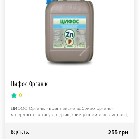
Цифос Органік
0
ЦИФОС Органік - комплексне добриво органо-
мінерального типу з підвищеним рівнем ефективності,
призна..
Вартiсть:
255 грн