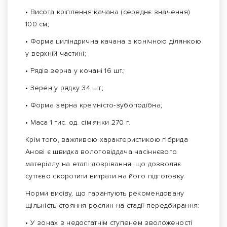
• Висота кріплення качана (середнє значення)
100 см;
• Форма циліндрична качана з конічною ділянкою
у верхній частині;
• Рядів зерна у кочані 16 шт.;
• Зерен у рядку 34 шт.;
• Форма зерна кремністо-зубоподібна;
• Маса 1 тис. од. сім'янки 270 г.
Крім того, важливою характеристикою гібрида
Анові є швидка вологовіддача насіннєвого
матеріалу на етапі дозрівання, що дозволяє
суттєво скоротити витрати на його підготовку.
Норми висіву, що гарантують рекомендовану
щільність стояння рослин на стадії передбирання:
• У зонах з недостатнім ступенем зволоженості