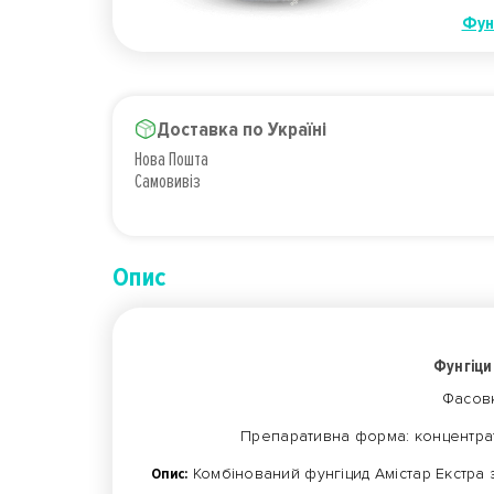
Фун
Доставка по Україні
Нова Пошта
Самовивіз
Опис
Фунгіци
Фасовк
Препаративна форма: концентрат 
Опис:
Комбінований фунгіцид Амістар Екстра 