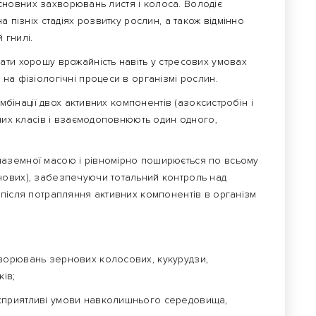
 основних захворювань листя і колоса. Володіє
 пізніх стадіях розвитку рослин, а також відмінно
 гнилі.
ати хорошу врожайність навіть у стресових умовах
на фізіологічні процеси в організмі рослин.
мбінації двох активних компонентів (азоксистробін і
чних класів і взаємодоповнюють один одного,
аземної масою і рівномірно поширюється по всьому
нових), забезпечуючи тотальний контроль над
 після потрапляння активних компонентів в організм
ворювань зернових колосових, кукурудзи,
ків;
сприятливі умови навколишнього середовища,