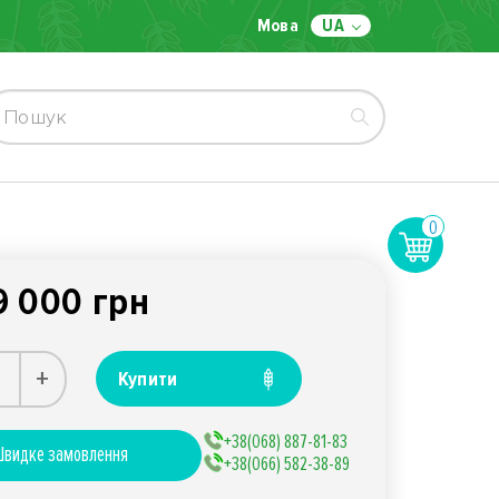
Мова
UA
0
9 000 грн
+
Купити
+38(068) 887-81-83
видке замовлення
+38(066) 582-38-89