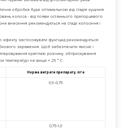
ктична обробка буде оптимальною від стадія кущіння
рювань колоса - від появи останнього прапорцевого
рне внесення рекомендується на стадії колосіння і
о ефекту застосовувати фунгіцид рекомендується
ибкового зараження. Щоб забезпечити якісне і
 випаровування краплею розчину, обприскування
ри температурі не вище + 25 ° С.
Норма витрати препарату, л/га
0,5-0,75
0,75-1,0