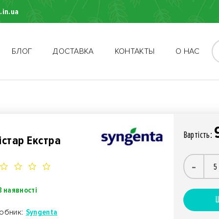
.in.ua
БЛОГ
ДОСТАВКА
КОНТАКТЫ
О НАС
Вартiсть:
істар Екстра
-
В наявності
Ш
обник:
Syngenta