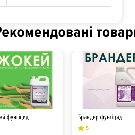
Рекомендованi товар
ей фунгіцид
Брандер фунгіцид
0
5