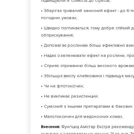
підвищуючи їх стійкість до стресів;
• Зберігає тривалий захисний ефект - до 6-
погодних умовах;
• Швидко поглинається, тому добре стійкий 
обприскування;
• Допомагає рослинам більш ефективно вико
• Надає озеленювати ефект на рослини, про
• Сприяє отриманню більш високого врожаю в
• Збільшує вмісту клейковини і підвищує мас
• Чи не фітотоксічен;
• Не викликає резистенции;
• Сумісний з іншими препаратами в бакових 
• Малотоксичен для медоносних комах.
Внесення:
Фунгіцид Амістар Екстра рекоменду
культури з інтервалом не менше 21-го дня. То