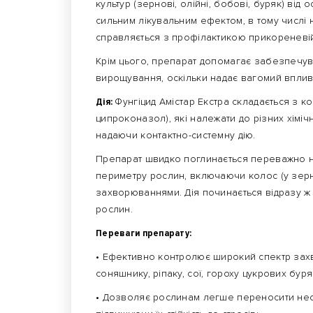
культур (зернові, олійні, бобові, буряк) від
сильним лікувальним ефектом, в тому числі на
справляється з профілактикою прикореневій
Крім цього, препарат допомагає забезпечув
вирощування, оскільки надає вагомий вплив 
Дія:
Фунгіцид Амістар Екстра складається з ко
ципроконазол), які належати до різних хімі
надаючи контактно-системну дію.
Препарат швидко поглинається переважно н
периметру рослин, включаючи колос (у зер
захворюваннями. Дія починається відразу ж
рослин.
Переваги препарату:
• Ефективно контролює широкий спектр зах
соняшнику, ріпаку, сої, гороху цукрових буря
• Дозволяє рослинам легше переносити не