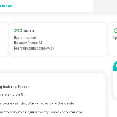
гіциди
Оплата
При отриманні
Пр
На карту Приват24
Безготівковий розрахунок
д Амістар Екстра
а: каністри 5 л.
суспензії. Виробник: компанія Syngenta.
застосовується для захисту широкого спектру