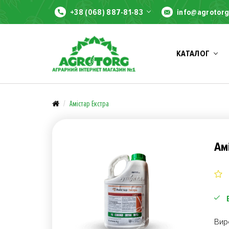
+38 (068) 887-81-83
info@agrotorg
КАТАЛОГ
Амістар Екстра
Ам
Вир