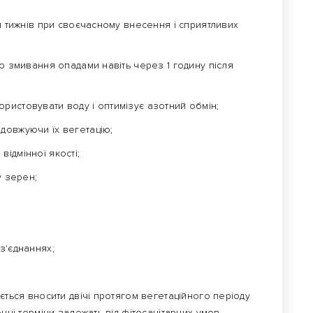
ти тижнів при своєчасному внесення і сприятливих
до змивання опадами навіть через 1 годину після
ристовувати воду і оптимізує азотний обмін;
довжуючи їх вегетацію;
ідмінної якості;
у зерен;
з'єднаннях;
ється вносити двічі протягом вегетаційного періоду
чні терміни залежать від фітосанітарних умов.