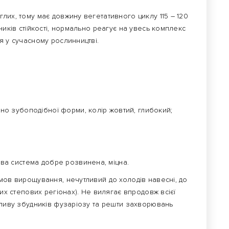
лих, тому має довжину вегетативного циклу 115 – 120
ників стійкості, нормально реагує на увесь комплекс
я у сучасному рослинництві.
но зубоподібної форми, колір жовтий, глибокий;
ева система добре розвинена, міцна.
мов вирощування, нечутливий до холодів навесні, до
вих степових регіонах). Не вилягає впродовж всієї
пливу збудників фузаріозу та решти захворювань