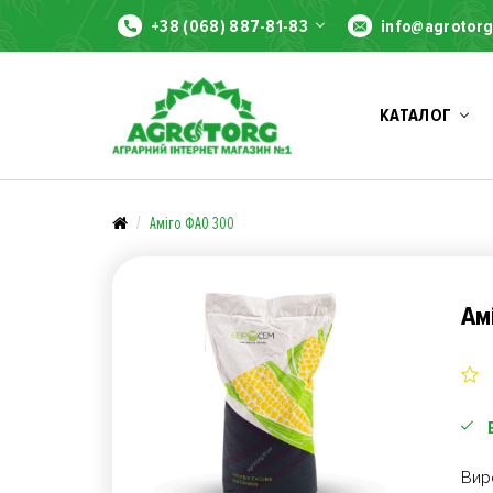
+38 (068) 887-81-83
info@agrotorg
КАТАЛОГ
Аміго ФАО 300
Ам
Вир