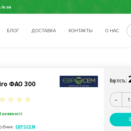
.in.ua
БЛОГ
ДОСТАВКА
КОНТАКТЫ
О НАС
Вартiсть:
іго ФАО 300
-
В наявності
Ш
обник:
ЕВРОСЕМ