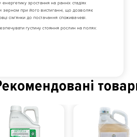
 енергетику зростання на ранніх стадіях
оги зерном при його вистиганні, що дозволяє
овці сім’янки до постачання споживачеві.
безпечувати густину стояння рослин на полях:
Рекомендованi товар