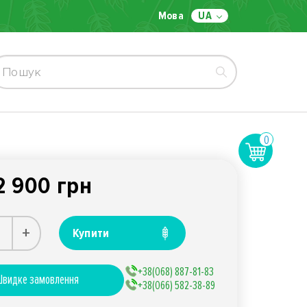
Мова
UA
0
2 900 грн
+
Купити
+38(068) 887-81-83
видке замовлення
+38(066) 582-38-89