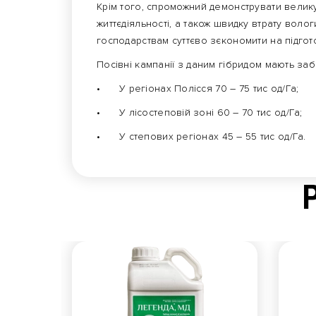
Крім того, спроможний демонструвати велику
життєдіяльності, а також швидку втрату вол
господарствам суттєво зєкономити на підгот
Посівні кампанії з даним гібридом мають за
•
У регіонах Полісся 70 – 75 тис од/Га;
•
У лісостеповій зоні 60 – 70 тис од/Га;
•
У степових регіонах 45 – 55 тис од/Га.