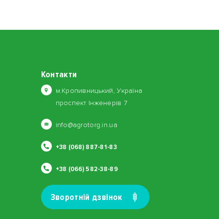
Контакти
м.Кропивницький, Україна
проспект Інженерів 7
info@agrotorg.in.ua
+38 (068) 887-81-83
+38 (066) 582-38-89
Зворотнiй дзвiнок