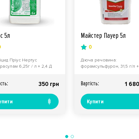
с 5л
Майстер Пауер 5л
0
0
іцид Пріус Нертус
Діюча речовина:
расулам 6,25г / л + 2,4 Д
форамсульфурон, 31,5 г/л +
гексиловий ефір, 452,42г /
йодосульфурон, 1,0 г/л +
асування: к..
тієнкарбазон-метил, 10 г/л +
iсть:
Вартiсть:
350 грн
1 680
упити
Купити