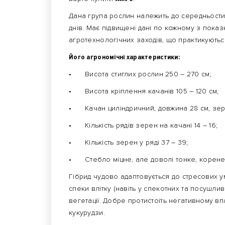
Дана група рослин належить до середньостиг
днів. Має підвищені дані по кожному з показ
агротехнологічних заходів, що практикуютьс
Його агрономічні характеристики:
•
Висота стиглих рослин 250 – 270 см;
•
Висота кріплення качанів 105 – 120 см;
•
Качан циліндричний, довжина 28 см, зер
•
Кількість рядів зерен на качані 14 – 16;
•
Кількість зерен у ряді 37 – 39;
•
Стебло міцне, але доволі тонке, корен
Гібрид чудово адаптовується до стресових у
спеки влітку (навіть у спекотних та посушли
вегетації. Добре протистоїть негативному в
кукурудзи.