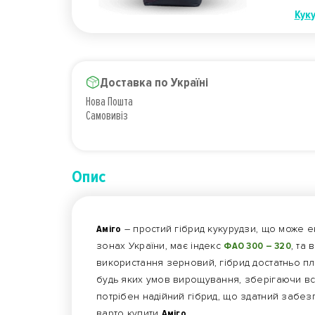
Кук
Доставка по Україні
Нова Пошта
Самовивіз
Опис
Аміго
– простий гібрид кукурудзи, що може е
зонах України, має індекс
ФАО 300 – 320
, та
використання зерновий, гібрид достатньо п
будь яких умов вирощування, зберігаючи всі 
потрібен надійний гібрид, що здатний забезп
варто купити
Аміго
.