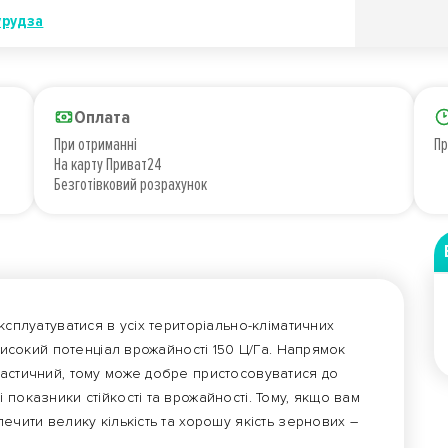
урудза
Оплата
При отриманні
Пр
На карту Приват24
Безготівковий розрахунок
ксплуатуватися в усіх територіально-кліматичних
 високий потенціал врожайності 150 Ц/Га. Напрямок
ластичний, тому може добре пристосовуватися до
показники стійкості та врожайності. Тому, якщо вам
ечити велику кількість та хорошу якість зернових –