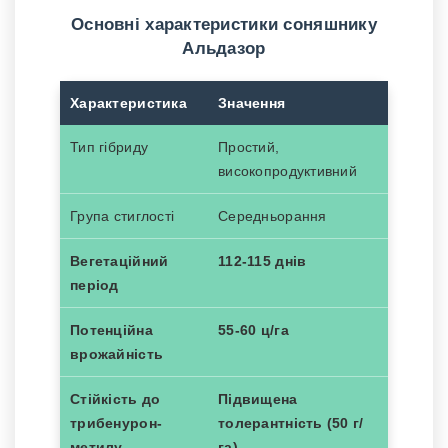
Основні характеристики соняшнику
Альдазор
Характеристика
Значення
Тип гібриду
Простий,
високопродуктивний
Група стиглості
Середньорання
Вегетаційний
112-115 днів
період
Потенційна
55-60 ц/га
врожайність
Стійкість до
Підвищена
трибенурон-
толерантність (50 г/
метилу
га)