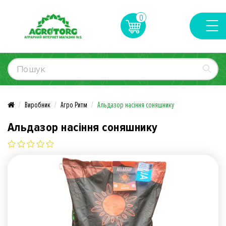
0
Виробник
Агро Ритм
Альдазор насіння соняшнику
Альдазор насіння соняшнику