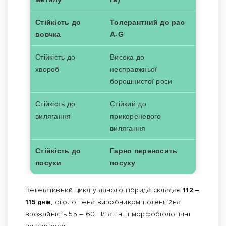
Стійкість до
Толерантний до рас
вовчка
А-G
Стійкість до
Висока до
хвороб
несправжньої
борошнистої роси
Стійкість до
Стійкий до
вилягання
прикореневого
вилягання
Стійкість до
Гарно переносить
посухи
посуху
Вегетативний цикл у даного гібрида складає
112 –
115 днів
, оголошена виробником потенційна
врожайність 55 – 60 Ц/Га. Інші морфобіологічні