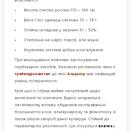
властивості:
•
Висота стиглих рослин 170 – 190 см;
•
Вага 1 тис одиниць сім’янки 70 – 78 г;
•
Олійна складова у зернині 51 – 52%;
•
Стеблина не надто товста, але міцна;
•
Коренева система добре розгалужена.
При вирощуванні можливе застосування
гербіцидних засобів, базовою речовиною яких є
трибенурон-метил
, до якої
Альдазор
має найвищий
рівень толерантності.
Крім цього гібрид майже нечутливий щодо
вилягання та осипання. Вдало опирається
негативному впливу збудників несправжньої
борошнистої роси, альтернаріозу та фомопсису а
також решти хвороб даної культури. Стійкий до
паразитарної рослинності. Це стосується
вовчка
у