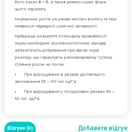
його расах
А – G
, а також деяких інших форм
цього паразиту.
Нормально росте за умови нестачі вологи та при
наявності надмірної сонячної активності.
Найкраще розкриття потенціалу врожайності
окрім необхідних агротехнологічних заходів
забезпечить дотримання при висіві норм
розходу, що гарантують рекомендовану густину
стояння росли на полях:
•
При вирощуванні в умовах достатнього
зволоження 55 – 60 тис од/Га;
•
При вирощуванні у посушливих умовах 45 –
50 тис од/Га.
Добавити вiдгук
Відгуки (0)