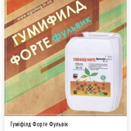
Гуміфілд Форте Фульвік