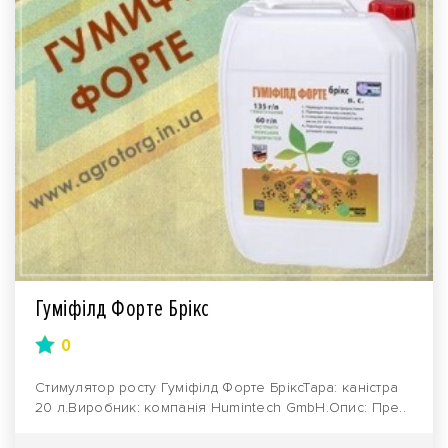
Гуміфілд Форте Брікс
0
Стимулятор росту Гуміфілд Форте БріксТара: каністра
20 л.Виробник: компанія Humintech GmbH.Опис: Пре..