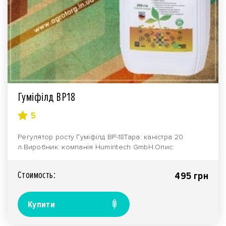
Гуміфілд ВР18
5
Регулятор росту Гуміфілд ВР-18Тара: каністра 20
л.Виробник: компанія Humintech GmbH.Опис:
Регулятор ..
Стоимость:
495 грн
Купити