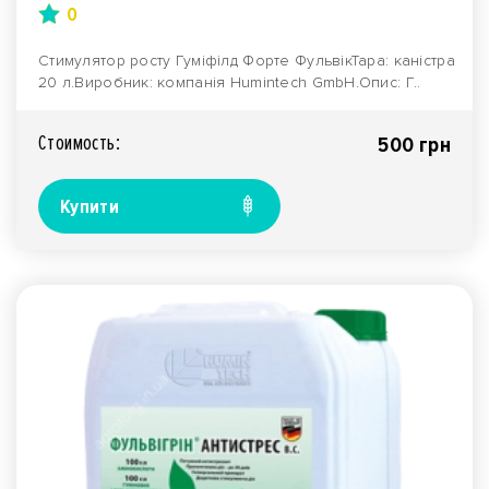
0
Стимулятор росту Гуміфілд Форте ФульвікТара: каністра
20 л.Виробник: компанія Humintech GmbH.Опис: Г..
Стоимость:
500 грн
Купити