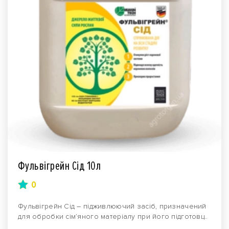
Фульвігрейн Сід 10л
0
Фульвігрейн Сід – підживлюючий засіб, призначений
для обробки сім’яного матеріалу при його підготовц..