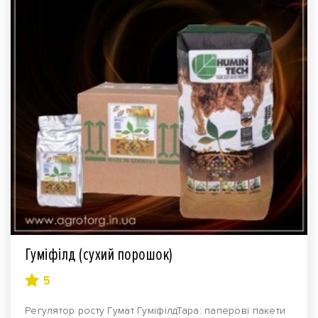
Гуміфілд (сухий порошок)
5
Регулятор росту Гумат ГуміфілдТара: паперові пакети