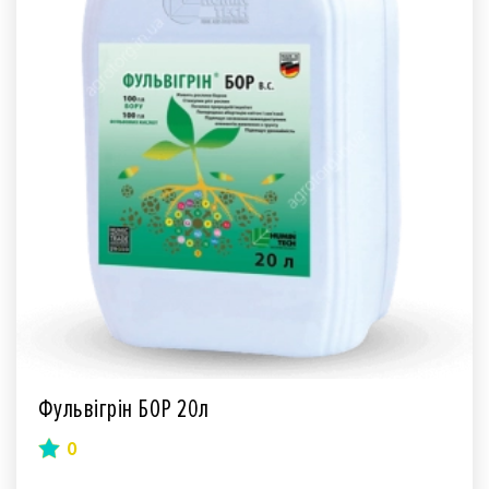
Фульвігрін БОР 20л
0