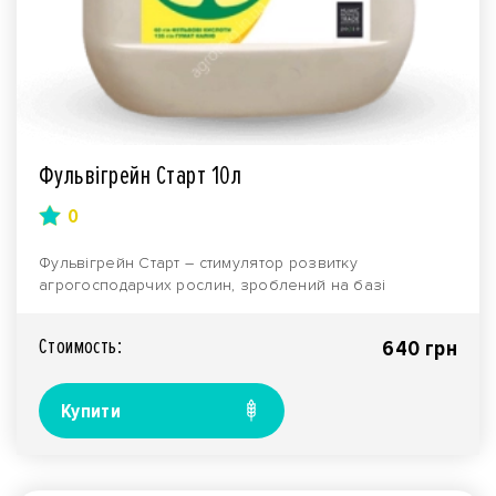
Фульвігрейн Старт 10л
0
Фульвігрейн Старт – стимулятор розвитку
агрогосподарчих рослин, зроблений на базі
обширної гормональ..
Стоимость:
640 грн
Купити