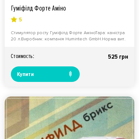
Гуміфілд Форте Аміно
5
Стимулятор росту Гуміфілд Форте АміноТара: каністра
20 л.Виробник: компанія Humintech GmbH.Норма вит..
Стоимость:
525 грн
Купити