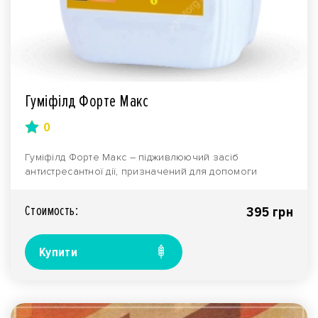
Гуміфілд Форте Макс
0
Гуміфілд Форте Макc – підживлюючий засіб
антистресантної дії, призначений для допомоги
рослинам у по..
Стоимость:
395 грн
Купити