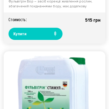
Фульвігрін Бор – засіб корекції живлення рослин,
збагачений поєднаннями бору, має додаткову
функцію,..
Стоимость:
515 грн
Купити