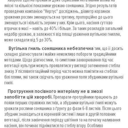
якісні та кількісні показники урожаю соняшника. Згідно результатів
проведених компанією "Нертус" досліджень, діаметр корзинок
уражених рослин зменшується на третину, пропорційно до цього
зменшується і кількість зернин у них. Крім цього, насіння суттєво
втрачає в масі – навіть до 40% і більше. За таких розкладів загальний
недобір урожаю, в залежності від площі ураження вугільною гниллю,
може складати від 5 до 30%.
Вугільна гниль соняшника небезпечна
тим, що її досить
складно діагностувати і майже неможливо побороти традиційними
методами. Щодо діагностики, то симптоми захворювання під час
вегетації культури можуть проявлятися у вигляді затемнення стебла
знизу. У післявегетаційний період часто можна помітити на стеблах
білі плями, які також свідчать про ураження поля збудниками вугільної
гнилі.
Протруєння посівного матеріалу не в змозі
запобігти цій хворобі.
Препарати-протруйники працюють до
появи перших справжніх листків, а збудники вугільної гнилі можуть
уражати рослини соняшника з ґрунту до фази 6-8 листків. Після цього
збудник знаходиться в кореневій системі і лише в другій половник
вегетації, після закінчення періоду цвітіння та на початку наливання
насіння, він починає підніматися по стеблу вгору. Особливо