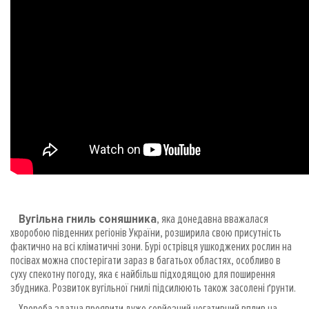
Вугільна гниль соняшника
, яка донедавна вважалася
хворобою південних регіонів України, розширила свою присутність
фактично на всі кліматичні зони. Бурі острівця ушкоджених рослин на
посівах можна спостерігати зараз в багатьох областях, особливо в
суху спекотну погоду, яка є найбільш підходящою для поширення
збудника. Розвиток вугільної гнилі підсилюють також засолені ґрунти.
Хвороба здатна проявити дуже серйозний негативний вплив на