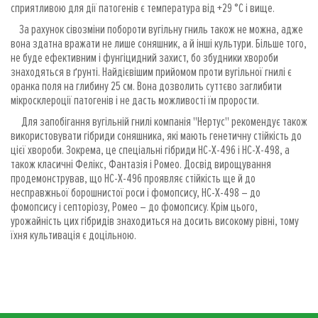
сприятливою для дії патогенів є температура від +29 °С і вище.
За рахунок сівозміни побороти вугільну гниль також не можна, адже
вона здатна вражати не лише соняшник, а й інші культури. Більше того,
не буде ефективним і фунгіцидний захист, бо збудники хвороби
знаходяться в ґрунті. Найдієвішим прийомом проти вугільної гнилі є
оранка поля на глибину 25 см. Вона дозволить суттєво заглибити
мікросклероції патогенів і не дасть можливості їм прорости.
Для запобігання вугільній гнилі компанія "Нертус" рекомендує також
використовувати гібриди соняшника, які мають генетичну стійкість до
цієї хвороби. Зокрема, це спеціальні гібриди НС-Х-496 і НС-Х-498, а
також класичні Фелікс, Фантазія і Ромео. Досвід вирощування
продемонстрував, що НС-Х-496 проявляє стійкість ще й до
несправжньої борошнистої роси і фомопсису, НС-Х-498 – до
фомопсису і септоріозу, Ромео – до фомопсису. Крім цього,
урожайність цих гібридів знаходиться на досить високому рівні, тому
їхня культивація є доцільною.