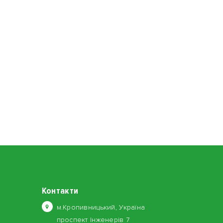
Контакти
м.Кропивницький, Україна
проспект Інженерів 7