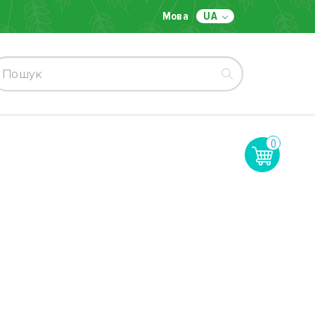
Мова
UA
0