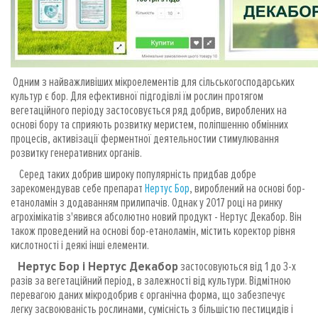
Одним з найважливіших мікроелементів для сільськогосподарських
культур є бор. Для ефективної підгодівлі їм рослин протягом
вегетаційного періоду застосовується ряд добрив, вироблених на
основі бору та сприяють розвитку меристем, поліпшенню обмінних
процесів, активізації ферментної деятельностии стимулювання
розвитку генеративних органів.
Серед таких добрив широку популярність придбав добре
зарекомендував себе препарат
Нертус Бор
, вироблений на основі бор-
етаноламін з додаванням прилипачів. Однак у 2017 році на ринку
агрохімікатів з'явився абсолютно новий продукт - Нертус Декабор. Він
також проведений на основі бор-етаноламін, містить коректор рівня
кислотності і деякі інші елементи.
Нертус Бор і Нертус Декабор
застосовуються від 1 до 3-х
разів за вегетаційний період, в залежності від культури. Відмітною
перевагою даних мікродобрив є органічна форма, що забезпечує
легку засвоюваність рослинами, сумісність з більшістю пестицидів і