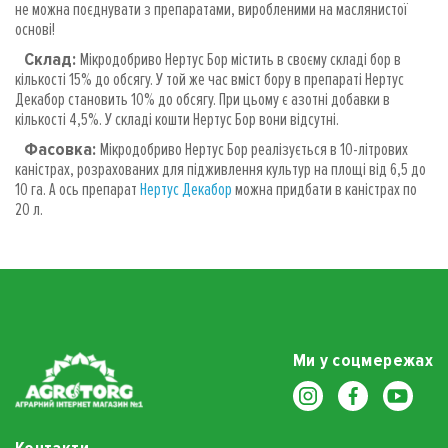
не можна поєднувати з препаратами, виробленими на маслянистої
основі!
Склад:
Мікродобриво Нертус Бор містить в своєму складі бор в
кількості 15% до обсягу. У той же час вміст бору в препараті Нертус
Декабор становить 10% до обсягу. При цьому є азотні добавки в
кількості 4,5%. У складі кошти Нертус Бор вони відсутні.
Фасовка:
Мікродобриво Нертус Бор реалізується в 10-літрових
каністрах, розрахованих для підживлення культур на площі від 6,5 до
10 га. А ось препарат
Нертус Декабор
можна придбати в каністрах по
20 л.
Ми у соцмережах
Контакти