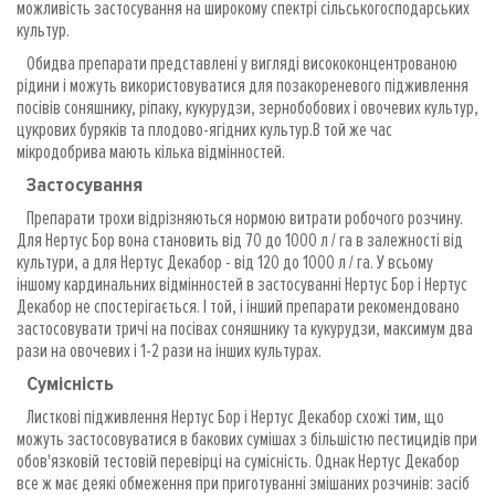
можливість застосування на широкому спектрі сільськогосподарських
культур.
Обидва препарати представлені у вигляді висококонцентрованою
рідини і можуть використовуватися для позакореневого підживлення
посівів соняшнику, ріпаку, кукурудзи, зернобобових і овочевих культур,
цукрових буряків та плодово-ягідних культур.В той же час
мікродобрива мають кілька відмінностей.
Застосування
Препарати трохи відрізняються нормою витрати робочого розчину.
Для Нертус Бор вона становить від 70 до 1000 л / га в залежності від
культури, а для Нертус Декабор - від 120 до 1000 л / га. У всьому
іншому кардинальних відмінностей в застосуванні Нертус Бор і Нертус
Декабор не спостерігається. І той, і інший препарати рекомендовано
застосовувати тричі на посівах соняшнику та кукурудзи, максимум два
рази на овочевих і 1-2 рази на інших культурах.
Сумісність
Листкові підживлення Нертус Бор і Нертус Декабор схожі тим, що
можуть застосовуватися в бакових сумішах з більшістю пестицидів при
обов'язковій тестовій перевірці на сумісність. Однак Нертус Декабор
все ж має деякі обмеження при приготуванні змішаних розчинів: засіб