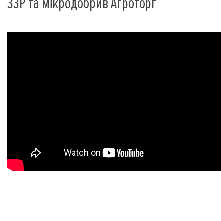
ЗЗР та мікродобрив Агроторг