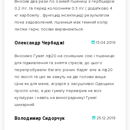
Вносив два рази по озимій пшениці з гербіцидом
0.2 л\г, та перед колосінням 0.3 л\г ( додатково 4
кг карбоміту , фунгіцид інсектицид) результатом
пока задоволений, пшениця має темний колір
листки гарні, посіви вирівнюються.
Олександр Чербаджі
13.04.2019
Вносимо Гумат лф20 на соняшник сою і пшеницю
для підживлення та зняття стресів, до цього
перепробували багато різних бадяг але ж лф20
по якості та ціні як кажуть на дві голови вище.
Ціна як для мене, аграрія з засушливої Одещини
просто клас, а дію гумату перевірив на всіх
культурах і навіть на винограднику! Гумат
шикарний
Володимир Сидорчук
25.12.2018