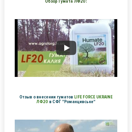
Обзор Гумата ЛФ20:
Отзыв о внесении гуматов
LIFE FORCE UKRAINE
ЛФ20
в СФГ "Романцивське"