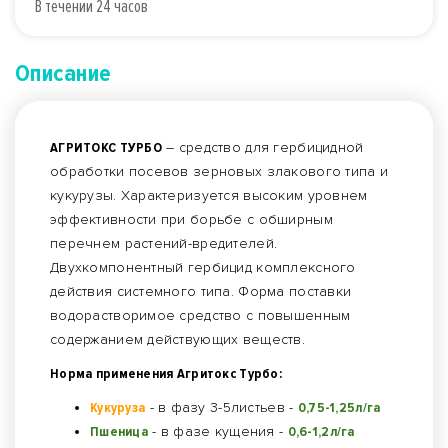
В течении 24 часов
Описание
АГРИТОКС ТУРБО
– средство для гербицидной
обработки посевов зерновых злакового типа и
кукурузы. Характеризуется высоким уровнем
эффективности при борьбе с обширным
перечнем растений-вредителей.
Двухкомпонентный гербицид комплексного
действия системного типа. Форма поставки
водорастворимое средство с повышенным
содержанием действующих веществ.
Норма применения Агритокс Турбо:
Кукуруза
- в фазу 3-5листьев -
0,75-1,25л/га
Пшеница
- в фазе кущения -
0,6-1,2л/га