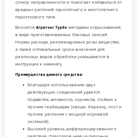
спектр направленности и помогает избавиться от
вредных растений однолетнего и многолетнего
паросткового типа.
Вносится
Агритокс Турбо
методами опрыскивания,
в виде приготавливаемых баковых смесей.
Нормы расхода, рекомендуемые дозы вещества,
а также оптимальные сроки внесения для
различных видов обработки указываются в
инструкции к химикату.
Преимущества данного средства:
Благодаря использованию двух
действующих соединений удается
подавлять активность сорняков, стойких к
прочим гербицидам (хвощи, березку, осот и
прочие растения с мощной корневой
системой);
Высокий уровень дифференцированного
действия, благодаря чему культурные