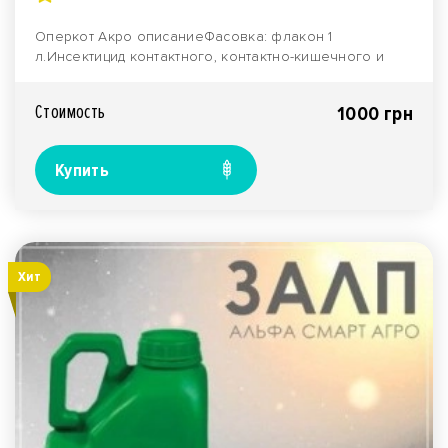
Оперкот Акро описаниеФасовка: флакон 1
л.Инсектицид контактного, контактно-кишечного и
системного де..
Стоимость
1000 грн
Купить
Хит