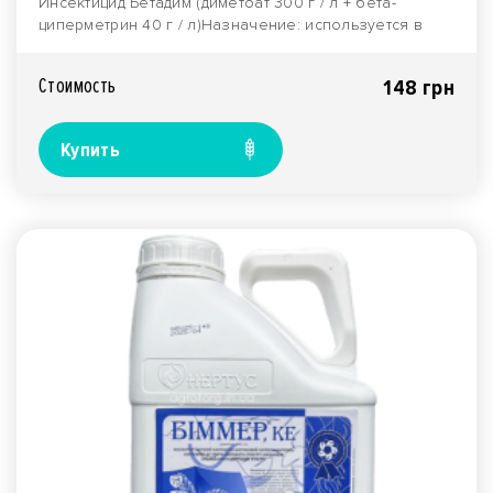
Инсектицид Бетадим (диметоат 300 г / л + бета-
циперметрин 40 г / л)Назначение: используется в
сельск..
Стоимость
148 грн
Купить