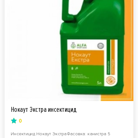
Нокаут Экстра инсектицид
0
Инсектицид Нокаут ЭкстраФасовка: канистра 5