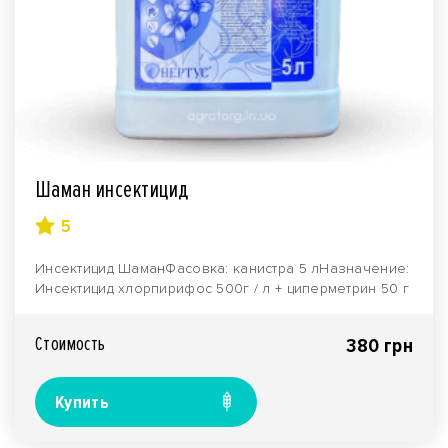
Шаман инсектицид
5
Инсектицид ШаманФасовка: канистра 5 лНазначение:
Инсектицид хлорпирифос 500г / л + циперметрин 50 г
..
Стоимость
380 грн
Купить