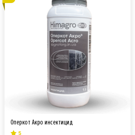
Оперкот Акро инсектицид
5