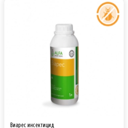
Виарес инсектицид