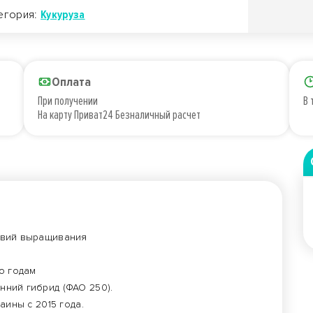
егория:
Кукуруза
Оплата
При получении
В 
На карту Приват24 Безналичный расчет
овий выращивания
о годам
ний гибрид (ФАО 250).
аины с 2015 года.