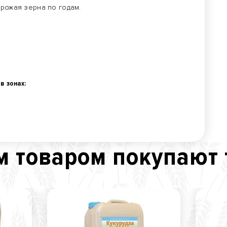
урожая зерна по годам.
в зонах:
м товаром покупают