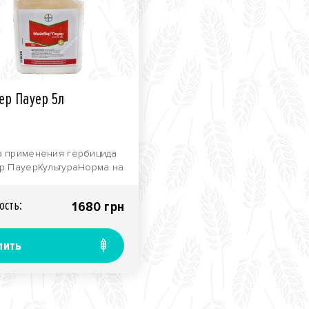
ер Пауер 5л
 применения гербицида
р ПауерКультураНорма на
-1,5..
ость:
1680 грн
пить