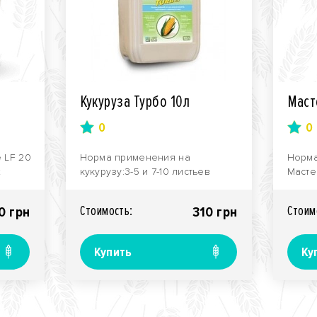
Кукуруза Турбо 10л
Маст
0
0
 LF 20
Норма применения на
Норма
х
кукурузу:3-5 и 7-10 листьев
Масте
культуры1,0 - 1,5Состав LF Турбо
1га1,25
Кукуруза:L-аминокис..
Стоимость:
Стоим
0 грн
310 грн
Купить
Ку