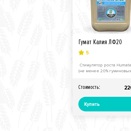
Гумат Калия ЛФ20
5
Стимулятор роста Нumate
(не менее 20% гуминовы
веществ из леонардита)
Фасовка: к..
Стоимость:
22
Купить