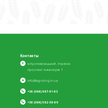
Контакты
м.Кропивницький, Україна
проспект Інженерів 7
info@agrotorg.in.ua
+38 (068) 887-81-83
+38 (066) 582-38-89