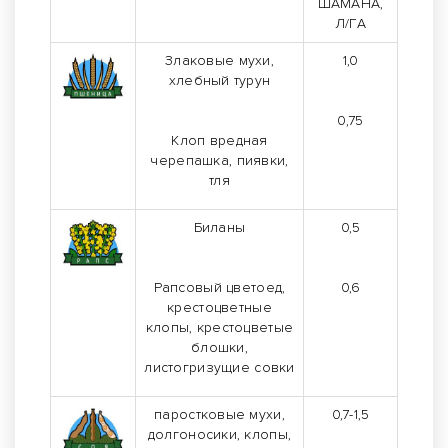
ШАМАНА,
Л/ГА
Злаковые мухи,
1,0
хлебный турун
0,75
Клоп вредная
черепашка, пиявки,
тля
Биланы
0,5
Рапсовый цветоед,
0,6
крестоцветные
клопы, крестоцветые
блошки,
листогризущие совки
паростковые мухи,
0,7-1,5
долгоносики, клопы,