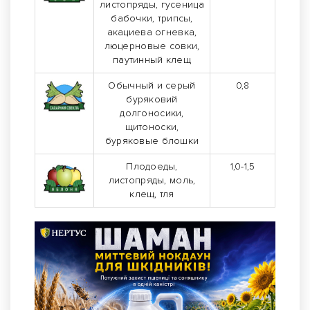
листопряды, гусеница
бабочки, трипсы,
акациева огневка,
люцерновые совки,
паутинный клещ
Обычный и серый
0,8
буряковий
долгоносики,
щитоноски,
буряковые блошки
Плодоеды,
1,0-1,5
листопряды, моль,
клещ, тля