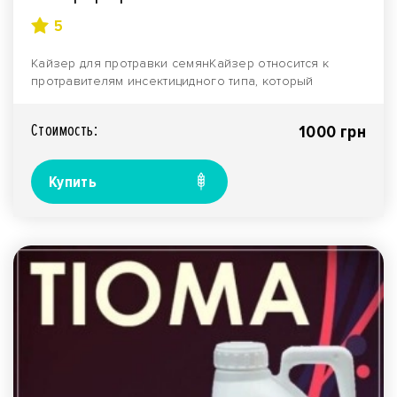
5
Кайзер для протравки семянКайзер относится к
протравителям инсектицидного типа, который
защищает от ..
Стоимость:
1000 грн
Купить