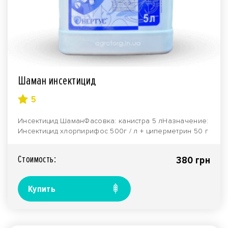
Шаман инсектицид
5
Инсектицид ШаманФасовка: канистра 5 лНазначение:
Инсектицид хлорпирифос 500г / л + циперметрин 50 г
..
Стоимость:
380 грн
Купить