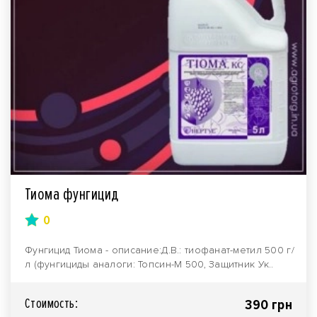
Тиома фунгицид
0
Фунгицид Тиома - описание:Д.В.: тиофанат-метил 500 г/
л (фунгициды аналоги: Топсин-М 500, Защитник Ук..
Стоимость:
390 грн