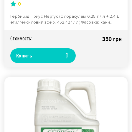
0
Гербицид Приус Нертус (флорасулам 6,25 г / л + 2,4 Д
етилгексиловий эфир, 452,42г / л.)Фасовка: кани..
Стоимость:
350 грн
Купить