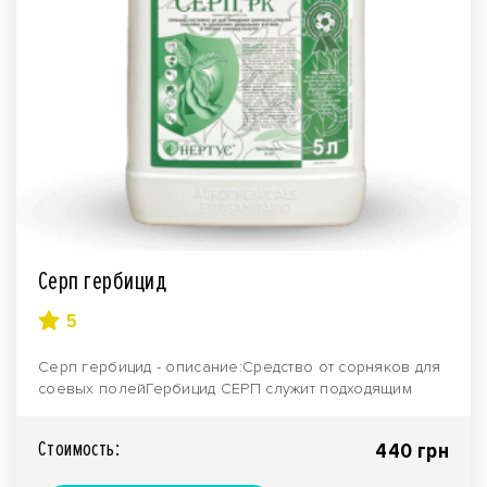
Серп гербицид
5
Серп гербицид - описание:Средство от сорняков для
соевых полейГербицид СЕРП служит подходящим
препар..
Стоимость:
440 грн