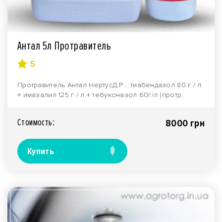
Антал 5л Протравитель
5
Протравитель Антал НертусД.Р .: тиабендазол 80 г / л
+ имазалил 125 г / л + тебуконазол 60г/л (протр..
Стоимость:
8000 грн
Купить