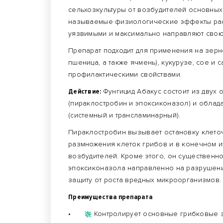
сельхозкультуры от возбудителей основных
называемые физиологические эффекты раст
уязвимыми и максимально направляют свою
Препарат подходит для применения на зерн
пшеница, а также ячмень), кукурузе, сое и
профилактическими свойствами.
Действие:
Фунгицид Абакус состоит из двух
(пираклостробин и эпоксиконазол) и обла
(системный и трансламинарный).
Пираклостробин вызывает остановку клеточ
размножения клеток грибов и в конечном и
возбудителей. Кроме этого, он существенн
эпоксиконазола направленно на разрушен
защиту от роста вредных микроорганизмов
Преимущества препарата
•
Контролирует основные грибковые з