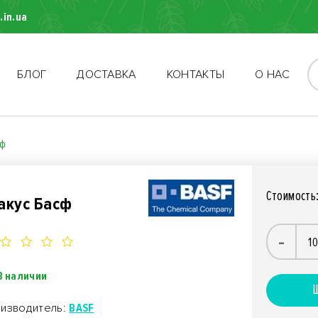
.in.ua
БЛОГ
ДОСТАВКА
КОНТАКТЫ
О НАС
сф
Стоимость
акус Басф
-
В наличии
Ш
изводитель:
BASF