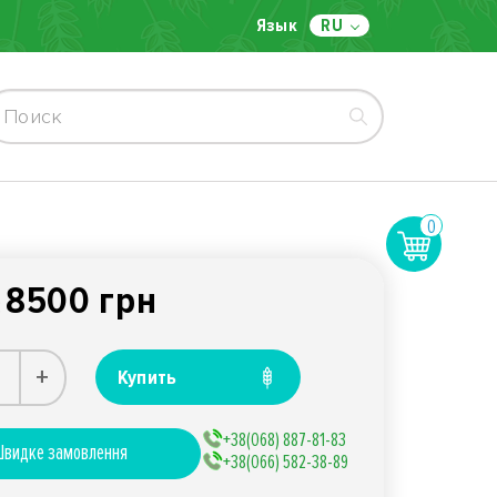
Язык
RU
0
8500 грн
:
+
Купить
+38(068) 887-81-83
видке замовлення
+38(066) 582-38-89