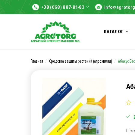
+38 (068) 887-81-83
info@agrotorg
КАТАЛОГ
Главная
Средства защиты растений (агрохимия)
Абакус Ба
Аб
Про