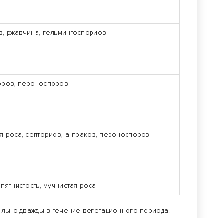
, ржавчина, гельминтоспориоз
ороз, пероноспороз
я роса, септориоз, антракоз, пероноспороз
 пятнистость, мучнистая роса
ально дважды в течение вегетационного периода.