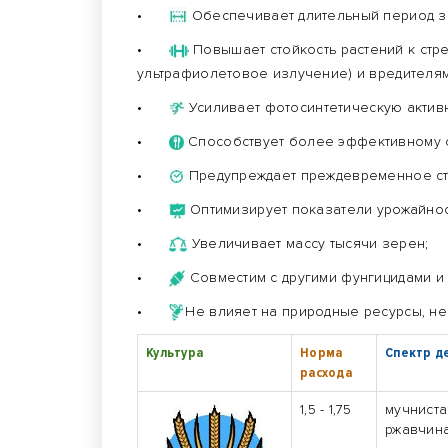
•
Обеспечивает длительный период за
•
Повышает стойкость растений к стре
ультрафиолетовое излучение) и вредителям
•
Усиливает фотосинтетическую активн
•
Способствует более эффективному 
•
Предупреждает преждевременное ст
•
Оптимизирует показатели урожайнос
•
Увеличивает массу тысячи зерен;
•
Совместим с другими фунгицидами и
•
Не влияет на природные ресурсы, не
Культура
Норма
Спектр д
расхода
1,5 - 1,75
мучниста
ржавчина