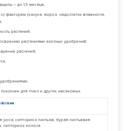
щиты – до 1,5 месяца;
сс-факторам (засуха, мороз, недостаток влажности,
;
ость растений;
освоению растениями азотных удобрений;
арение растений;
ти;
 удобрениями;
 токсичен для пчел и других насекомых.
ействия
я роса, септориоз листьев, бурая листьевая
, септориоз колоса