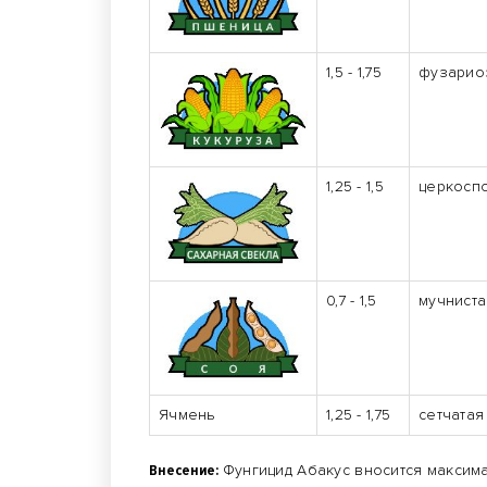
1,5 - 1,75
фузариоз
1,25 - 1,5
церкосп
0,7 - 1,5
мучниста
Ячмень
1,25 - 1,75
сетчатая
Внесение:
Фунгицид Абакус вносится максим