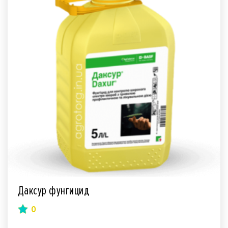
Даксур фунгицид
0