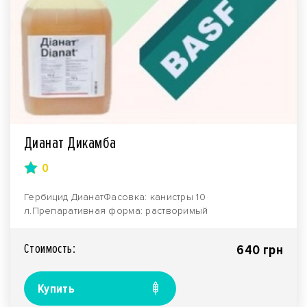
Дианат Дикамба
0
Гербицид ДианатФасовка: канистры 10
л.Препаративная форма: растворимый
концентрат.Производитель:&nbs..
Стоимость:
640 грн
Купить