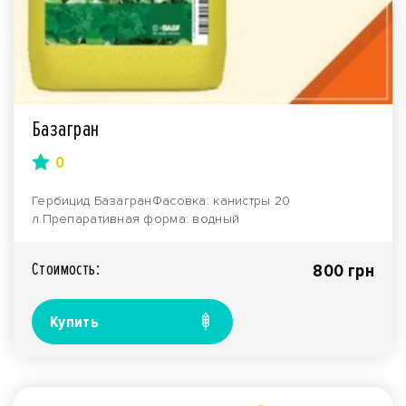
Базагран
0
Гербицид БазагранФасовка: канистры 20
л.Препаративная форма: водный
раствор.Производитель: Опис..
Стоимость:
800 грн
Купить