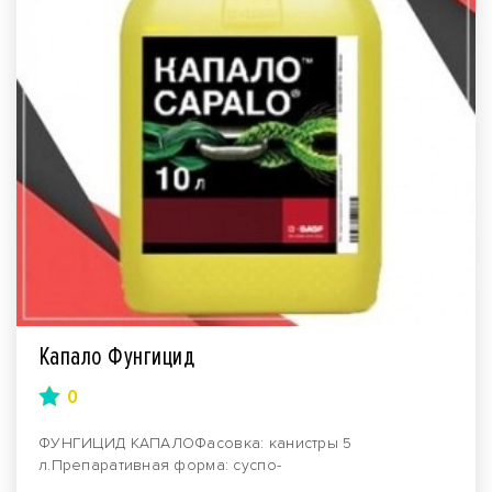
Капало Фунгицид
0
ФУНГИЦИД КАПАЛОФасовка: канистры 5
л.Препаративная форма: суспо-
эмульсия.Производитель: компания BAS..