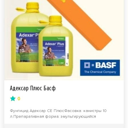
Адексар Плюс Басф
0
Фунгицид Адексар СЕ ПлюсФасовка: канистры 10
л.Препаративная форма: эмульгирующийся
концентрат.Произ..