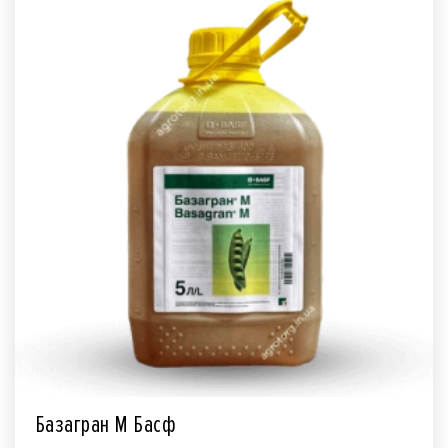
Базагран М Басф