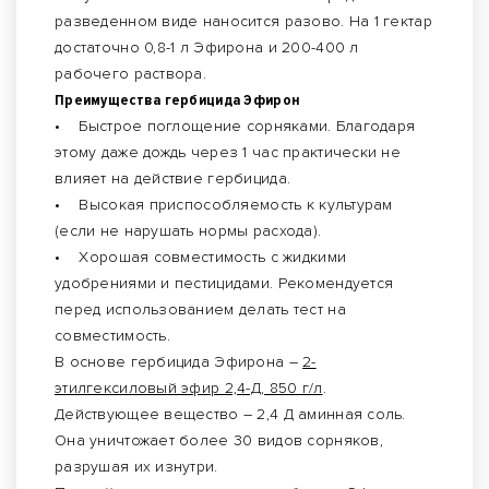
разведенном виде наносится разово. На 1 гектар
достаточно 0,8-1 л Эфирона и 200-400 л
рабочего раствора.
Преимущества гербицида Эфирон
• Быстрое поглощение сорняками. Благодаря
этому даже дождь через 1 час практически не
влияет на действие гербицида.
• Высокая приспособляемость к культурам
(если не нарушать нормы расхода).
• Хорошая совместимость с жидкими
удобрениями и пестицидами. Рекомендуется
перед использованием делать тест на
совместимость.
В основе гербицида Эфирона –
2-
этилгексиловый эфир 2,4-Д, 850 г/л
.
Действующее вещество – 2,4 Д аминная соль.
Она уничтожает более 30 видов сорняков,
разрушая их изнутри.