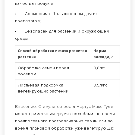
качества продукта;
•
Совместим с большинством других
препаратов;
•
Безопасен для растений и окружающей
среды.
Способ обработки и фаза развития
Норма
растения
расхода, л
Обработка семян перед
0,8л/т
посевом
Листьевая подкормка
0,5л/га
вегетирующих растений
Внесение: Стимулятор роста Нертус Микс Гумат
может применяться двумя способами: во время
предпосевного протравливания семян или во
время плановой обработки уже вегетирующих