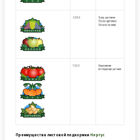
3,0-5,0
Перед цветением
После цветения
Начало налива
1,5-2,0
Опрыскивание
вегетирующих растений
Преимущества листовой подкормки
Нертус