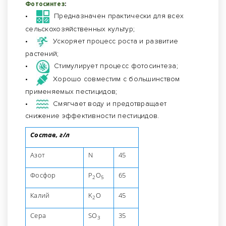
Фотосинтез
:
•
Предназначен практически для всех
сельскохозяйственных культур;
•
Ускоряет процесс роста и развитие
растений;
•
Стимулирует процесс фотосинтеза;
•
Хорошо совместим с большинством
применяемых пестицидов;
•
Смягчает воду и предотвращает
снижение эффективности пестицидов.
Состав, г/л
Азот
N
45
Фосфор
P
O
65
2
5
Калий
K
O
45
2
Сера
SO
35
3