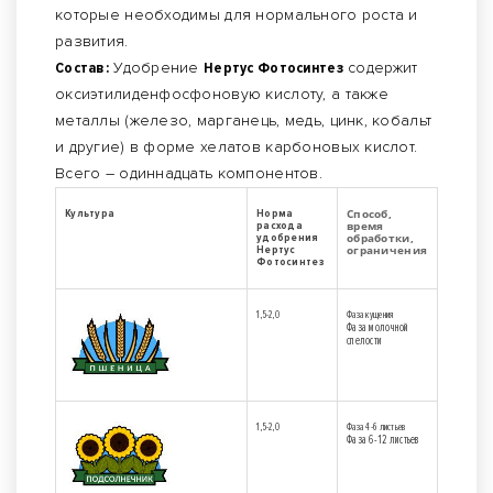
которые необходимы для нормального роста и
развития.
Состав:
Удобрение
Нертус Фотосинтез
содержит
оксиэтилиденфосфоновую кислоту, а также
металлы (железо, марганець, медь, цинк, кобальт
и другие) в форме хелатов карбоновых кислот.
Всего – одиннадцать компонентов.
Способ,
Культура
Норма
время
расхода
обработки,
удобрения
ограничения
Нертус
Фотосинтез
1,5-2,0
Фаза кущения
Фаза молочной
спелости
1,5-2,0
Фаза 4-6 листьев
Фаза 6-12 листьев