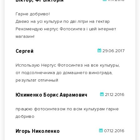
Гарне добриво!
Даємо на усі культури по дві літри на гектар
Рекомендую нертус Фотосинтез і цей інтернет
магазин!
Сергей
29.06.2017
Использую Нертус Фотосинтез на все культуры,
от подсолнечника до домашнего винограда,
результат отличный
Юхименко Борис Аврамович
21.12.2016
працюю фотосинтезом по всім культурам гарне
добриво
Игорь Николенко
07.12.2016