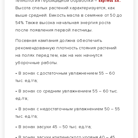
технология гербицидной обработки –
Express SX.
Высота спелых растений характеризуется, как
выше средней. Емкость масла в семянке от 50 до
54%. Также высока начальная энергия роста
после появления первой лестницы.
Посевная кампания должна обеспечить
рекомендованную плотность стояния растений
на полях перед тем, как на них начнутся
уборочные работы.
• В зонах с достаточным увлажнением 55 – 60
тыс. ед./га;
• В зонах со средним увлажнением 55 – 60 тыс.
ед./га;
• В зонах с недостаточным увлажнением 50 – 55
тыс. ед./га;
• В зонах засухи 45 – 50 тыс. ед./га;
• В зонах засухи критического уровня 40 – 45