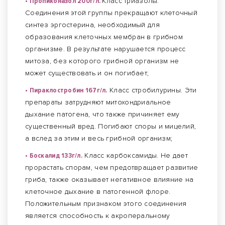
• Пропиконазол 200г/л.
Класс триазолы.
Соединения этой группы прекращают клеточный
синтез эргостерина, необходимый для
образования клеточных мембран в грибном
организме. В результате нарушается процесс
митоза, без которого грибной организм не
может существовать и он погибает;
• Пираклостробин 167г/л.
Класс стробилурины. Эти
препараты затрудняют митохондриальное
дыхание патогена, что также причиняет ему
существенный вред. Погибают споры и мицелий,
а вслед за этим и весь грибной организм;
• Боскалид 133г/л.
Класс карбоксамиды. Не дает
прорастать спорам, чем предотвращает развитие
гриба, также оказывает негативное влияние на
клеточное дыхание в патогенной флоре.
Положительным признаком этого соединения
является способность к акроперальному