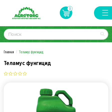
0
Главная
Теламус фунгицид
Теламус фунгицид