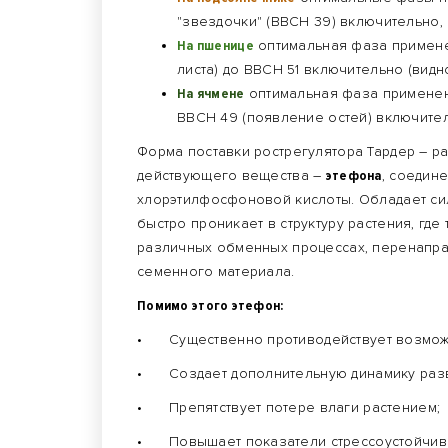
"звездочки" (ВВСН 39) включительно, с
На пшенице
оптимальная фаза примене
листа) до ВВСН 51 включительно (видно
На ячмене
оптимальная фаза применени
ВВСН 49 (появление остей) включитель
Форма поставки рострегулятора Тардер – 
действующего вещества –
этефона
, соедин
хлорэтилфосфоновой кислоты. Обладает си
быстро проникает в структуру растения, где
различных обменных процессах, перенапра
семенного материала.
Помимо этого этефон:
•
Существенно противодействует возмож
•
Создает дополнительную динамику раз
•
Препятствует потере влаги растением;
•
Повышает показатели стрессоустойчиво