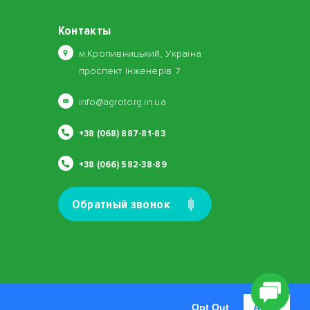
Контакты
м.Кропивницький, Україна
проспект Інженерів 7
info@agrotorg.in.ua
+38 (068) 887-81-83
+38 (066) 582-38-89
Обратный звонок
Opt Out
Agree