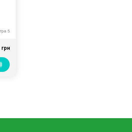
тра 5
е
 грн