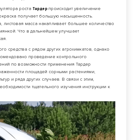
мулятора роста
Тардер
происходит увеличение
 окраска получает большую насыщенность.
з, листовая масса накапливает большее количество
мянкой. Что в дальнейшем улучшает
жая.
о средства с рядом других агрохимкатов, однако
комендовано проведение контрольного
чений по возможности применения Тардер
араженности площадей сорными растениями,
ур и ряда других случаев. В связи с этим,
еобходимости тщательного изучения инструкции к