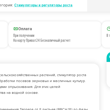
егория:
Стимуляторы и регуляторы роста
Оплата
При получении
В 
На карту Приват24 Безналичный расчет
ельскохозяйственных растений, стимулятор роста
бработки посевов зерновых и масличных культур.
ами опрыскивания. Для этих целей
тва на водной основе.
именения Тардера от 8 листьев (ВВСН 18) до фазы