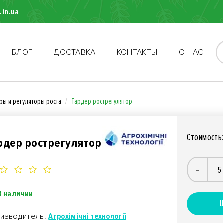
.in.ua
БЛОГ
ДОСТАВКА
КОНТАКТЫ
О НАС
ры и регуляторы роста
Тардер рострегулятор
Стоимость
рдер рострегулятор
-
В наличии
Ш
изводитель:
Агрохімічні технології