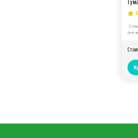
Гум
Стим
(не 
веще
Фасов
Стои
К