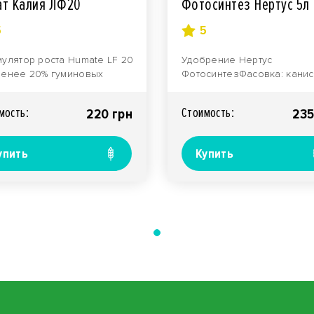
ат Калия ЛФ20
Фотосинтез Нертус 5л
5
5
улятор роста Нumate LF 20
Удобрение Нертус
менее 20% гуминовых
ФотосинтезФасовка: канис
ств из леонардита)
лНазначение: Жидкое
ка: к..
высококонцентрированно
мость:
Стоимость:
220 грн
235
удобрение..
упить
Купить