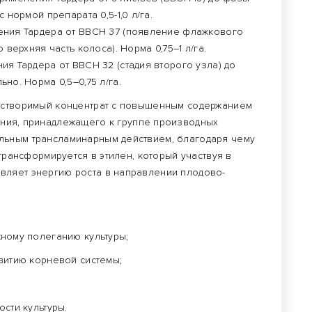
 нормой препарата 0,5-1,0 л/га.
ния Тардера от ВВСН 37 (появление флажкового
 верхняя часть колоса). Норма 0,75–1 л/га.
я Тардера от ВВСН 32 (стадия второго узла) до
но. Норма 0,5–0,75 л/га.
растворимый концентрат с повышенным содержанием
ения, принадлежащего к группе производных
льным трансламинарным действием, благодаря чему
 трансформируется в этилен, который участвуя в
вляет энергию роста в направлении плодово-
ному полеганию культуры;
витию корневой системы;
сти культуры.