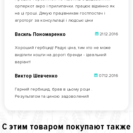
орперкот акро і прилипачки. працює відмінно як
на ці гроші. Дякую працівникам госппостач і
агроторг за консультації і людські ціни
Василь Пономаренко
21.12.2016
Хороший гербіцид! Радує ціна, тим хто не може
виділити кошти на дорогі бренди - ідеальний
варіант!
Виктор Шевченко
07.12.2016
Гарний гербицид, брав в цьому роци .
Результатом та циною задоволений
С этим товаром покупают также