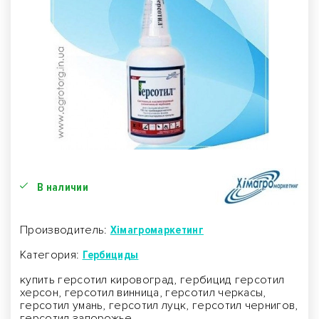
В наличии
Производитель:
Хімагромаркетинг
Категория:
Гербициды
купить герсотил кировоград, гербицид герсотил
херсон, герсотил винница, герсотил черкасы,
герсотил умань, герсотил луцк, герсотил чернигов,
герсотил запорожье