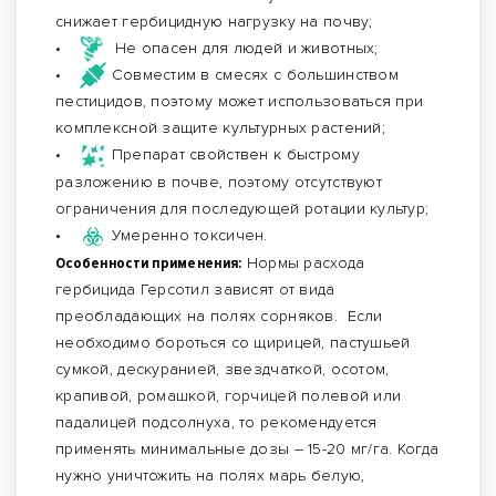
снижает гербицидную нагрузку на почву;
•
Не опасен для людей и животных;
•
Совместим в смесях с большинством
пестицидов, поэтому может использоваться при
комплексной защите культурных растений;
•
Препарат свойствен к быстрому
разложению в почве, поэтому отсутствуют
ограничения для последующей ротации культур;
•
Умеренно токсичен.
Особенности применения:
Нормы расхода
гербицида Герсотил зависят от вида
преобладающих на полях сорняков. Если
необходимо бороться со щирицей, пастушьей
сумкой, дескуранией, звездчаткой, осотом,
крапивой, ромашкой, горчицей полевой или
падалицей подсолнуха, то рекомендуется
применять минимальные дозы – 15-20 мг/га. Когда
нужно уничтожить на полях марь белую,