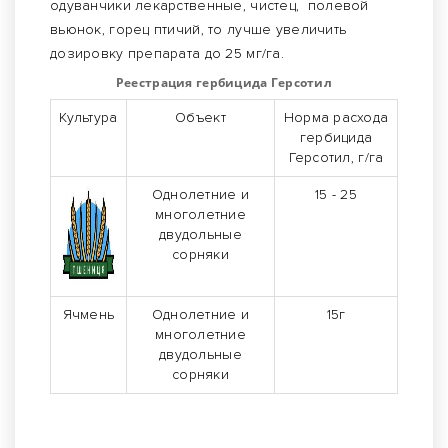
одуванчики лекарственные, чистец, полевой
вьюнок, горец птичий, то лучше увеличить
дозировку препарата до 25 мг/га.
Реестрация гербицида Герсотил
Культура
Объект
Норма расхода
гербицида
Герсотил, г/га
Однолетние и
15 - 25
многолетние
двудольные
сорняки
Ячмень
Однолетние и
15г
многолетние
двудольные
сорняки