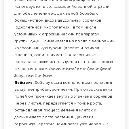
используется в сельскохозяйственной отрасли
для обеспечения эффективной борьбы с
большинством видов двудольных сорняков
(однолетних и многолетних), в том числе
устойчивых к агрохимическим препаратам
группы 2,4-Д. Применяется на полях с зерновыми
колосовыми культурами (яровая и озимая
пшеница, озимый ячмень). Аналогичные
препараты также используется на полях с рожью
и яровым овсом.
Аналоги гербицида Герсотил: Гранстар, Грозний
Эксперт, Альфа Стар, Тризлак.
Действие:
Действующим компонентом препарата
выступает трибенурон-метил. При опрыскивании
полей он проникает внутрь организма сорняков
через листья, передвигается к точке роста,
останавливая процесс деления клеток и
дальнейшего роста растения. Действия
гербицида Герсотил начинается уже через 2-3